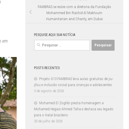
o
FAMBRAS se reúne com a diretoria da Fundação
Mohammed Bin Rashid Al Maktoum
Humanitarian and Charity, em Dubai
PESQUISE AQUI SUA NOTÍCIA
am em
Pesquisar
por:
POSTS RECENTES
Projeto G13 FAMBRAS leva aulas gratuitas de jiu-
jítsu e inclusão social para crianças e adolescentes
3 de agosto de 2026
Mohamed El Zoghbi presta homenagem a
Mohamed Hegazi Ahmed Taha e destaca seu legado
para o Halal brasileiro
30 de julho de 2026