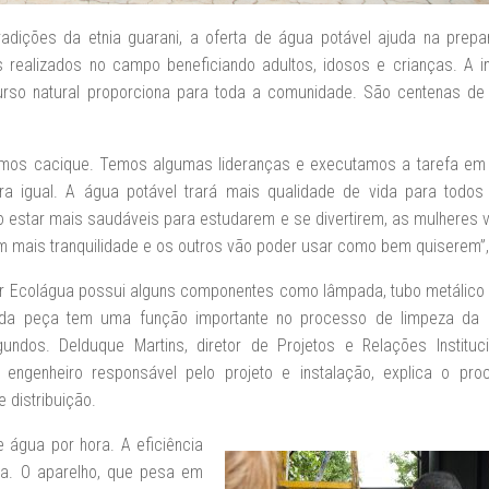
radições da etnia guarani, a oferta de água potável ajuda na prep
 realizados no campo beneficiando adultos, idosos e crianças. A i
curso natural proporciona para toda a comunidade. São centenas d
mos cacique. Temos algumas lideranças e executamos a tarefa em 
ra igual. A água potável trará mais qualidade de vida para todos
o estar mais saudáveis para estudarem e se divertirem, as mulheres 
m mais tranquilidade e os outros vão poder usar como bem quiserem”,
or Ecolágua possui alguns componentes como lâmpada, tubo metálico 
ada peça tem uma função importante no processo de limpeza da
ndos. Delduque Martins, diretor de Projetos e Relações Instituc
engenheiro responsável pelo projeto e instalação, explica o pr
e distribuição.
 água por hora. A eficiência
ua. O aparelho, que pesa em