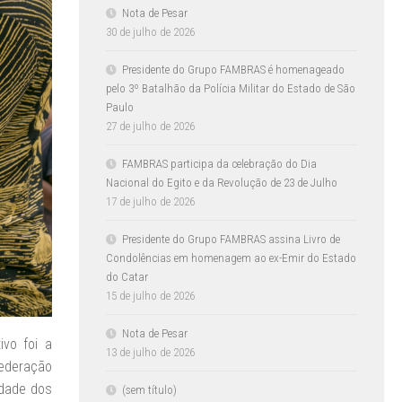
Nota de Pesar
30 de julho de 2026
Presidente do Grupo FAMBRAS é homenageado
pelo 3º Batalhão da Polícia Militar do Estado de São
Paulo
27 de julho de 2026
FAMBRAS participa da celebração do Dia
Nacional do Egito e da Revolução de 23 de Julho
17 de julho de 2026
Presidente do Grupo FAMBRAS assina Livro de
Condolências em homenagem ao ex-Emir do Estado
do Catar
15 de julho de 2026
Nota de Pesar
ivo foi a
13 de julho de 2026
Federação
idade dos
(sem título)