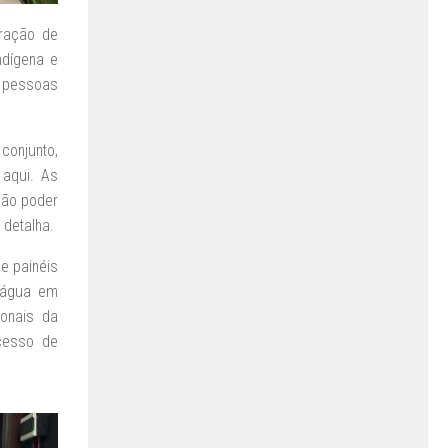
aração de
ndígena e
e pessoas
conjunto,
 aqui. As
vão poder
 detalha.
e painéis
 água em
ionais da
ocesso de