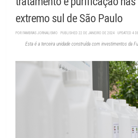
tratamento e purificação nas
extremo sul de São Paulo
POR
FAMBRAS JORNALISMO
· PUBLISHED
22 DE JANEIRO DE 2024
· UPDATED
4 D
Esta é a terceira unidade construída com investimentos da