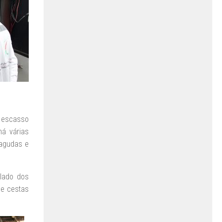
é escasso
há várias
 agudas e
ulado dos
de cestas