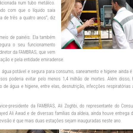
dicionada num tubo metálico.
ndo com que o líquido saia
 de três a quatro anos”, diz
 meio de painéis. Ela também
egura o seu funcionamento
 diretor da FAMBRAS, que vem
ração e pela entidade emiradense.
 água potável e segura para consumo, saneamento e higiene ainda 
os poderia evitar pelo menos 1,4 milhão de mortes. Além disso, 
de água e higiene, entre elas, desnutrição, infecções respiratórias
vice-presidente da FAMBRAS, Ali Zoghbi, do representante do Cons
d Ali Awad e de diversas famílias da aldeia, ainda houve entrega 
revisão é que mais duas estações sejam inauguradas neste ano.