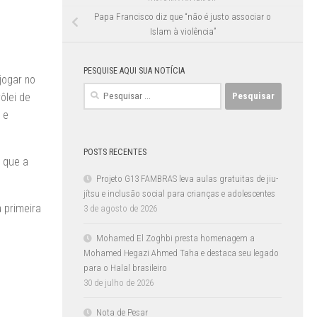
Papa Francisco diz que “não é justo associar o
Islam à violência”
PESQUISE AQUI SUA NOTÍCIA
jogar no
Pesquisar
ôlei de
por:
 e
POSTS RECENTES
e que a
Projeto G13 FAMBRAS leva aulas gratuitas de jiu-
jítsu e inclusão social para crianças e adolescentes
 primeira
3 de agosto de 2026
Mohamed El Zoghbi presta homenagem a
Mohamed Hegazi Ahmed Taha e destaca seu legado
para o Halal brasileiro
30 de julho de 2026
Nota de Pesar