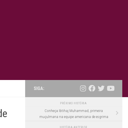
SIGA:
PRÓXIMO HISTÓRIA
de
Conheça Ibtihaj Muhammad, primeira
muçulmana na equipe americana de esgrima
HISTÓRIA ANTERIOR