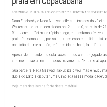
praia em Copacabana
POR
FAMBRAS
· PUBLISHED
8 DE AGOSTO DE 2016
· UPDATED
4 DE FEVEREIRO D
Doaa Elgobashy e Nada Meawad, atletas olímpicas do vôlei de 
Walkenhorst e foram derrotadas por 2 sets a 0, parciais de 2
Rio e Janeiro. “Foi muito rápido o jogo, mas estamos felize
praia. Pensamos que, por só jogarmos essa modalidade há u
condição do time alemão, teríamos ido melhor ”, falou Doaa.
Apesar de o mundo não estar acostumado a ver as jogadoras de
vestimenta não a limita em seus movimentos. “Não me atrapalh
Sua parceira, Nada Meawad, não utiliza o véu, mas é muçulman
dupla do Egito a disputar uma Olimpíada nessa modalidade”, d
Veja mais detalhes na fonte desta matéria!