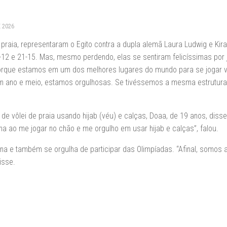
E 2026
praia, representaram o Egito contra a dupla alemã Laura Ludwig e Kira
1-12 e 21-15. Mas, mesmo perdendo, elas se sentiram felicíssimas por 
s porque estamos em um dos melhores lugares do mundo para se jogar v
m ano e meio, estamos orgulhosas. Se tivéssemos a mesma estrutura
 vôlei de praia usando hijab (véu) e calças, Doaa, de 19 anos, diss
a ao me jogar no chão e me orgulho em usar hijab e calças”, falou.
a e também se orgulha de participar das Olimpíadas. “Afinal, somos a
isse.