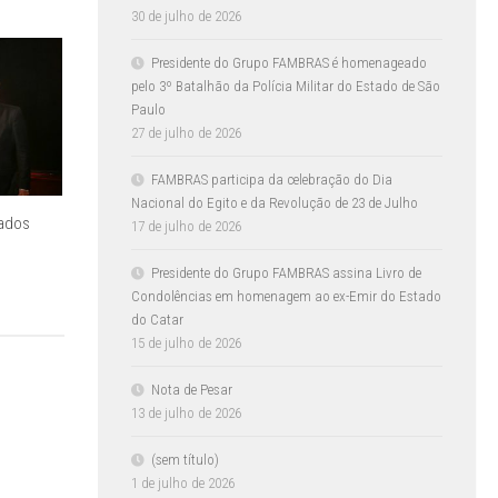
30 de julho de 2026
Presidente do Grupo FAMBRAS é homenageado
pelo 3º Batalhão da Polícia Militar do Estado de São
Paulo
27 de julho de 2026
FAMBRAS participa da celebração do Dia
Nacional do Egito e da Revolução de 23 de Julho
rados
17 de julho de 2026
Presidente do Grupo FAMBRAS assina Livro de
Condolências em homenagem ao ex-Emir do Estado
do Catar
15 de julho de 2026
Nota de Pesar
13 de julho de 2026
(sem título)
1 de julho de 2026