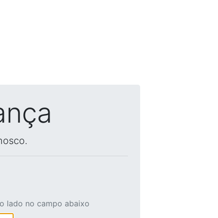
ança
nosco.
ao lado no campo abaixo