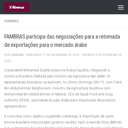
Skip to content
FAMBRAS
FAMBRAS participa das negociações para a retomada
de exportações para o mercado árabe
POR
FAMBRAS
· PUBLISHED
11 DE NOVEMBRO DE 2014
· UPDATED
4 DE FEVEREIRO DE
2026
O presidente Mohamed Zoghbi esteve na Árabia Saudita, integrando a
comitiva brasileira chefiada pelo ministro da Agricultura Neri Geller. Os
representantes brasileiros se reuniram, no último domingo (09/11), com Fahd
Bin Abdulrahman Balghunaim, ministro da Agricultura Saudita e com
Mohammed Bin Abdulrahman Al Meshal, CEO da Saudi Food and Drug
Authority (SFDA), autoridade do país árabe para importação de produtos
agropecuários.
A visita teve como objetivo suspender o embargo à importação de carne
bovina brasileira imposta pelo governo saudita. Após a reunião ficou definido