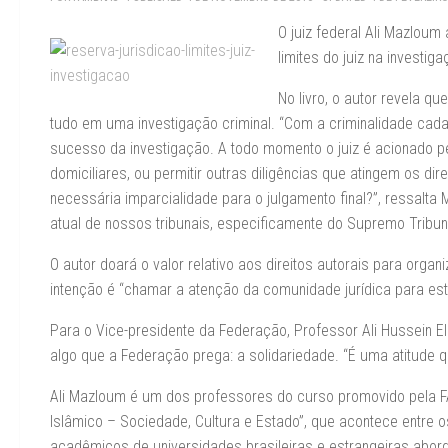
O juiz federal Ali Mazloum 
limites do juiz na investi
No livro, o autor revela qu
tudo em uma investigação criminal. “Com a criminalidade cada
sucesso da investigação. A todo momento o juiz é acionado pel
domiciliares, ou permitir outras diligências que atingem os d
necessária imparcialidade para o julgamento final?”, ressalta
atual de nossos tribunais, especificamente do Supremo Tribuna
O autor doará o valor relativo aos direitos autorais para orga
intenção é “chamar a atenção da comunidade jurídica para est
Para o Vice-presidente da Federação, Professor Ali Hussein El
algo que a Federação prega: a solidariedade. “É uma atitude q
Ali Mazloum é um dos professores do curso promovido pela F
Islâmico – Sociedade, Cultura e Estado”, que acontece entre 
acadêmicos de universidades brasileiras e estrangeiras abor