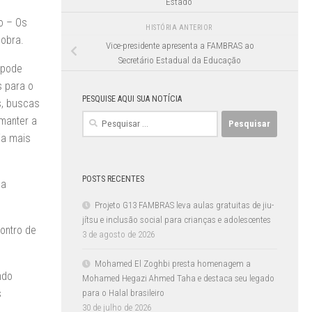
Estado”
ão – Os
HISTÓRIA ANTERIOR
 obra.
Vice-presidente apresenta a FAMBRAS ao
Secretário Estadual da Educação
o pode
s para o
PESQUISE AQUI SUA NOTÍCIA
s, buscas
Pesquisar
 manter a
por:
ia mais
POSTS RECENTES
 a
Projeto G13 FAMBRAS leva aulas gratuitas de jiu-
jítsu e inclusão social para crianças e adolescentes
ontro de
3 de agosto de 2026
Mohamed El Zoghbi presta homenagem a
ndo
Mohamed Hegazi Ahmed Taha e destaca seu legado
s
para o Halal brasileiro
30 de julho de 2026