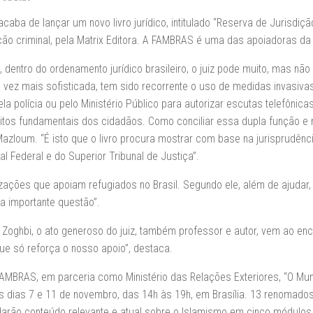
acaba de lançar um novo livro jurídico, intitulado “Reserva de Jurisdiç
gação criminal, pela Matrix Editora. A FAMBRAS é uma das apoiadoras da
e, dentro do ordenamento jurídico brasileiro, o juiz pode muito, mas nã
 vez mais sofisticada, tem sido recorrente o uso de medidas invasiva
a polícia ou pelo Ministério Público para autorizar escutas telefônica
ireitos fundamentais dos cidadãos. Como conciliar essa dupla função e
 Mazloum. “É isto que o livro procura mostrar com base na jurisprudênc
l Federal e do Superior Tribunal de Justiça”.
nizações que apoiam refugiados no Brasil. Segundo ele, além de ajudar,
a importante questão”.
 Zoghbi, o ato generoso do juiz, também professor e autor, vem ao enc
ue só reforça o nosso apoio”, destaca.
AMBRAS, em parceria como Ministério das Relações Exteriores, “O Mu
os dias 7 e 11 de novembro, das 14h às 19h, em Brasília. 13 renomado
darão conteúdo relevante e atual sobre o Islamismo em cinco módulos