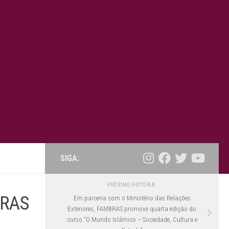
SIGA:
PRÓXIMO HISTÓRIA
BRAS
Em parceria com o Ministério das Relações
Exteriores, FAMBRAS promove quarta edição do
curso “O Mundo Islâmico – Sociedade, Cultura e