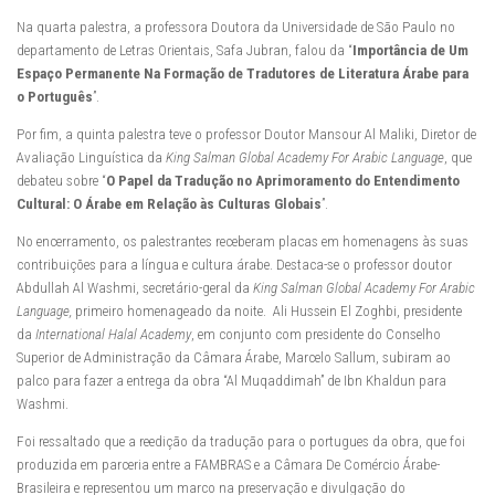
Na quarta palestra, a professora Doutora da Universidade de São Paulo no
departamento de Letras Orientais, Safa Jubran, falou da “
Importância de Um
Espaço Permanente Na Formação de Tradutores de Literatura Árabe para
o Português
”.
Por fim, a quinta palestra teve o professor Doutor Mansour Al Maliki, Diretor de
Avaliação Linguística da
King Salman Global Academy For Arabic Language
, que
debateu sobre “
O Papel da Tradução no Aprimoramento do Entendimento
Cultural: O Árabe em Relação às Culturas Globais
”.
No encerramento, os palestrantes receberam placas em homenagens às suas
contribuições para a língua e cultura árabe. Destaca-se o professor doutor
Abdullah Al Washmi, secretário-geral da
King Salman Global Academy For Arabic
Language,
primeiro homenageado da noite. Ali Hussein El Zoghbi, presidente
da
International Halal Academy
, em conjunto com presidente do Conselho
Superior de Administração da Câmara Árabe, Marcelo Sallum, subiram ao
palco para fazer a entrega da obra “Al Muqaddimah” de Ibn Khaldun para
Washmi.
Foi ressaltado que a reedição da tradução para o portugues da obra, que foi
produzida em parceria entre a FAMBRAS e a Câmara De Comércio Árabe-
Brasileira e representou um marco na preservação e divulgação do