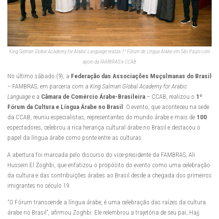
King Salman Global Academy for Arabic Language realiza 1° Fórum de Língua Árabe em São Paulo com
apoio da FAMBRAS e CCAB
No último sábado (9), a
Federação das Associações Muçulmanas do Brasil
– FAMBRAS, em parceria com a
King Salman Global Academy for Arabic
Language
e a
Câmara de Comércio Árabe-Brasileira
– CCAB, realizou o
1º
Fórum da Cultura e Língua Árabe no Brasil
. O evento, que aconteceu na sede
da CCAB, reuniu especialistas, representantes do mundo árabe e mais de
100
espectadores, celebrou a rica herança cultural árabe no Brasil e destacou o
papel da língua árabe como ponte entre as culturas.
A abertura foi marcada pelo discurso do vice-presidente da FAMBRAS, Ali
Hussein El Zoghbi, que enfatizou o propósito do evento como uma celebração
da cultura e das contribuições árabes ao Brasil desde a chegada dos primeiros
imigrantes no século 19.
“O Fórum transcende a língua árabe, é uma celebração das raízes da cultura
árabe no Brasil”, afirmou Zoghbi. Ele relembrou a trajetória de seu pai, Hajj