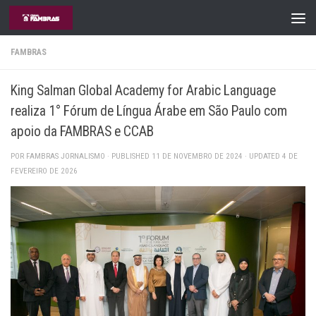
Skip to content
FAMBRAS
King Salman Global Academy for Arabic Language
realiza 1° Fórum de Língua Árabe em São Paulo com
apoio da FAMBRAS e CCAB
POR
FAMBRAS JORNALISMO
· PUBLISHED
11 DE NOVEMBRO DE 2024
· UPDATED
4 DE
FEVEREIRO DE 2026