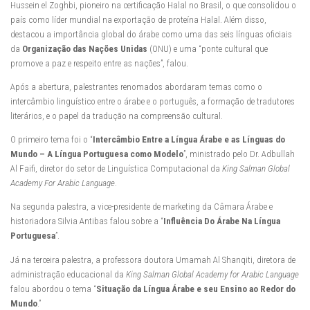
Hussein el Zoghbi, pioneiro na certificação Halal no Brasil, o que consolidou o
país como líder mundial na exportação de proteína Halal. Além disso,
destacou a importância global do árabe como uma das seis línguas oficiais
da
Organização das Nações Unidas
(ONU) e uma “ponte cultural que
promove a paz e respeito entre as nações”, falou.
Após a abertura, palestrantes renomados abordaram temas como o
intercâmbio linguístico entre o árabe e o português, a formação de tradutores
literários, e o papel da tradução na compreensão cultural.
O primeiro tema foi o “
Intercâmbio Entre a Língua Árabe e as Línguas do
Mundo – A Língua Portuguesa como Modelo
”, ministrado pelo Dr. Adbullah
Al Faifi, diretor do setor de Linguística Computacional da
King Salman Global
Academy For Arabic Language
.
Na segunda palestra, a vice-presidente de marketing da Câmara Árabe e
historiadora Silvia Antibas falou sobre a “
Influência Do Árabe Na Língua
Portuguesa
”.
Já na terceira palestra, a professora doutora Umamah Al Shanqiti, diretora de
administração educacional da
King Salman Global Academy for Arabic Language
falou abordou o tema “
Situação da Língua Árabe e seu Ensino ao Redor do
Mundo
.”