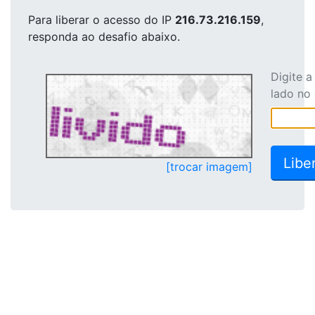
Para liberar o acesso
do IP
216.73.216.159
,
responda ao desafio abaixo.
Digite 
lado no
[trocar imagem]