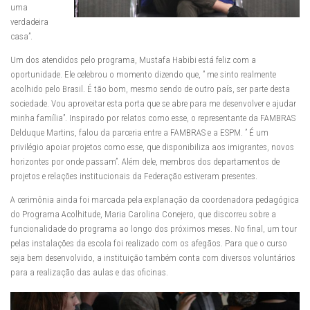
uma
verdadeira
casa”.
Um dos atendidos pelo programa, Mustafa Habibi está feliz com a
oportunidade. Ele celebrou o momento dizendo que, ” me sinto realmente
acolhido pelo Brasil. É tão bom, mesmo sendo de outro país, ser parte desta
sociedade. Vou aproveitar esta porta que se abre para me desenvolver e ajudar
minha família”. Inspirado por relatos como esse, o representante da FAMBRAS
Delduque Martins, falou da parceria entre a FAMBRAS e a ESPM. ” É um
privilégio apoiar projetos como esse, que disponibiliza aos imigrantes, novos
horizontes por onde passam”. Além dele, membros dos departamentos de
projetos e relações institucionais da Federação estiveram presentes.
A cerimônia ainda foi marcada pela explanação da coordenadora pedagógica
do Programa Acolhitude, Maria Carolina Conejero, que discorreu sobre a
funcionalidade do programa ao longo dos próximos meses. No final, um tour
pelas instalações da escola foi realizado com os afegãos. Para que o curso
seja bem desenvolvido, a instituição também conta com diversos voluntários
para a realização das aulas e das oficinas.