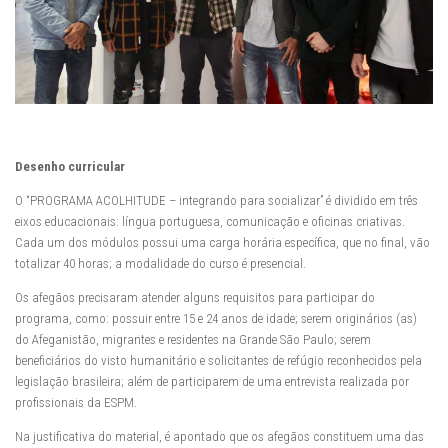
Desenho curricular
O “PROGRAMA ACOLHITUDE – integrando para socializar” é dividido em três
eixos educacionais: língua portuguesa, comunicação e oficinas criativas.
Cada um dos módulos possui uma carga horária específica, que no final, vão
totalizar 40 horas; a modalidade do curso é presencial.
Os afegãos precisaram atender alguns requisitos para participar do
programa, como: possuir entre 15 e 24 anos de idade; serem originários (as)
do Afeganistão, migrantes e residentes na Grande São Paulo; serem
beneficiários do visto humanitário e solicitantes de refúgio reconhecidos pela
legislação brasileira; além de participarem de uma entrevista realizada por
profissionais da ESPM.
Na justificativa do material, é apontado que os afegãos constituem uma das