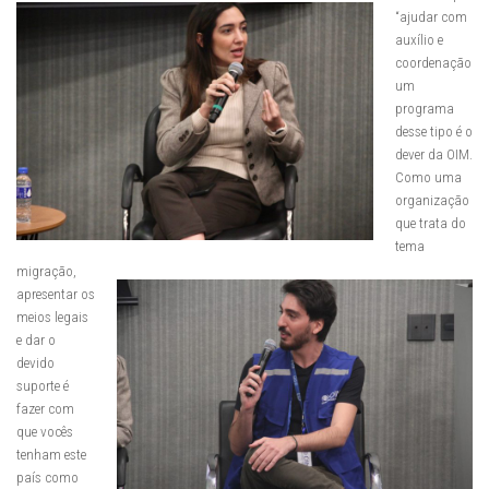
“ajudar com
auxílio e
coordenação
um
programa
desse tipo é o
dever da OIM.
Como uma
organização
que trata do
tema
migração,
apresentar os
meios legais
e dar o
devido
suporte é
fazer com
que vocês
tenham este
país como