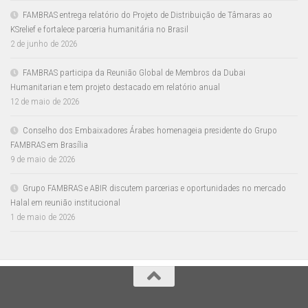
FAMBRAS entrega relatório do Projeto de Distribuição de Tâmaras ao
KSrelief e fortalece parceria humanitária no Brasil
2 de junho de 2026
FAMBRAS participa da Reunião Global de Membros da Dubai
Humanitarian e tem projeto destacado em relatório anual
12 de maio de 2026
Conselho dos Embaixadores Árabes homenageia presidente do Grupo
FAMBRAS em Brasília
9 de maio de 2026
Grupo FAMBRAS e ABIR discutem parcerias e oportunidades no mercado
Halal em reunião institucional
1 de maio de 2026