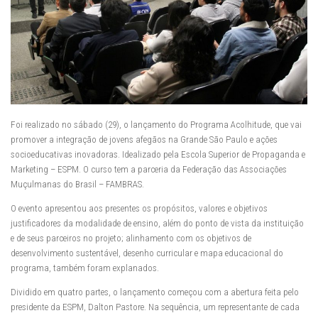
Foi realizado no sábado (29), o lançamento do Programa Acolhitude, que vai
promover a integração de jovens afegãos na Grande São Paulo e ações
socioeducativas inovadoras. Idealizado pela Escola Superior de Propaganda e
Marketing – ESPM. O curso tem a parceria da Federação das Associações
Muçulmanas do Brasil – FAMBRAS.
O evento apresentou aos presentes os propósitos, valores e objetivos
justificadores da modalidade de ensino, além do ponto de vista da instituição
e de seus parceiros no projeto; alinhamento com os objetivos de
desenvolvimento sustentável, desenho curricular e mapa educacional do
programa, também foram explanados.
Dividido em quatro partes, o lançamento começou com a abertura feita pelo
presidente da ESPM, Dalton Pastore. Na sequência, um representante de cada