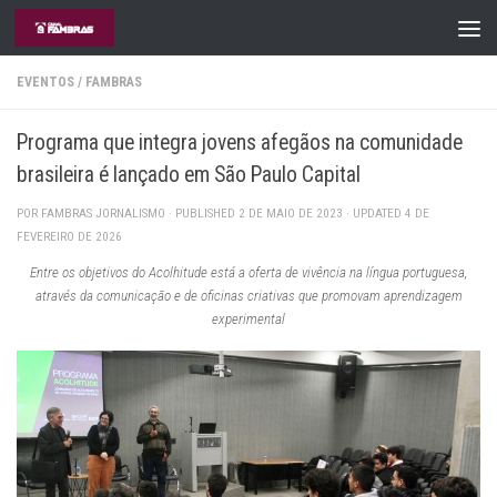
Skip to content
EVENTOS
/
FAMBRAS
Programa que integra jovens afegãos na comunidade
brasileira é lançado em São Paulo Capital
POR
FAMBRAS JORNALISMO
· PUBLISHED
2 DE MAIO DE 2023
· UPDATED
4 DE
FEVEREIRO DE 2026
Entre os objetivos do Acolhitude está a oferta de vivência na língua portuguesa,
através da comunicação e de oficinas criativas que promovam aprendizagem
experimental