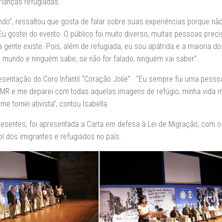
rianças refugiadas.
o”, ressaltou que gosta de falar sobre suas experiências porque nã
Eu gostei do evento. O público foi muito diverso, muitas pessoas prec
 gente existe. Pois, além de refugiada, eu sou apátrida e a maioria do
 mundo e ninguém sabe, se não for falado, ninguém vai saber”.
resentação do Coro Infantil “Coração Jolie”. “Eu sempre fui uma pesso
IKMR e me deparei com todas aquelas imagens de refúgio, minha vida 
e tornei ativista”, contou Isabella.
resentes, foi apresentada a Carta em defesa à Lei de Migração, com o 
l dos imigrantes e refugiados no país.