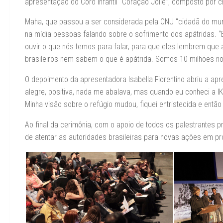
apresentação do Coro Infantil “Coração Jolie”, composto por c
Maha, que passou a ser considerada pela ONU “cidadã do mund
na mídia pessoas falando sobre o sofrimento dos apátridas. “
ouvir o que nós temos para falar, para que eles lembrem que a
brasileiros nem sabem o que é apátrida. Somos 10 milhões no
O depoimento da apresentadora Isabella Fiorentino abriu a ap
alegre, positiva, nada me abalava, mas quando eu conheci a 
Minha visão sobre o refúgio mudou, fiquei entristecida e então m
Ao final da cerimônia, com o apoio de todos os palestrantes p
de atentar as autoridades brasileiras para novas ações em pro