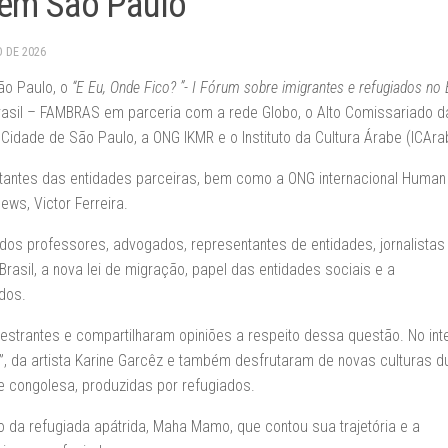
s em São Paulo
O DE 2026
ão Paulo, o
“E Eu, Onde Fico? ”- I Fórum sobre imigrantes e refugiados no 
asil – FAMBRAS em parceria com a rede Globo, o Alto Comissariado d
Cidade de São Paulo, a ONG IKMR e o Instituto da Cultura Árabe (ICAra
antes das entidades parceiras, bem como a ONG internacional Human 
ews, Victor Ferreira.
ados professores, advogados, representantes de entidades, jornalistas
Brasil, a nova lei de migração, papel das entidades sociais e a
dos.
lestrantes e compartilharam opiniões a respeito dessa questão. No int
a”, da artista Karine Garcêz e também desfrutaram de novas culturas d
 e congolesa, produzidas por refugiados.
a refugiada apátrida, Maha Mamo, que contou sua trajetória e a