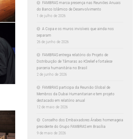
FAMBRAS marca presença nas Reuniões Anuais
do Banco Islâmico de Desenvolvimento
1 de julho de 2026
A Copa e os muros invisíveis que ainda nos
separam
26 de junho de 2026
FAMBRAS entrega relatório do Projeto de
Distribuição de Tâmaras ao KSrelief e fortalece
parceria humanitária no Brasil
2 de junho de 2026
FAMBRAS participa da Reunião Global de
Membros da Dubai Humanitarian e tem projeto
destacado em relatório anual
12 de maio de 2026
Conselho dos Embaixadores Árabes homenageia
presidente do Grupo FAMBRAS em Brasília
9 de maio de 2026