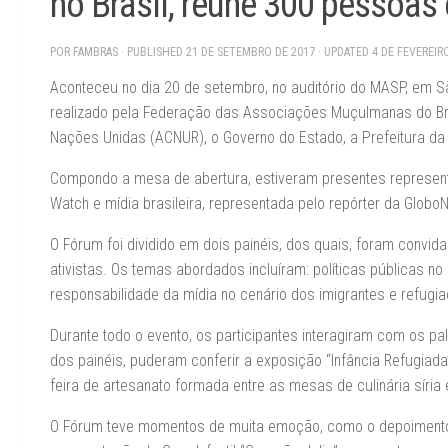
no Brasil, reúne 300 pessoa
POR
FAMBRAS
· PUBLISHED
21 DE SETEMBRO DE 2017
· UPDATED
4 DE FEVEREIR
Aconteceu no dia 20 de setembro, no auditório do MASP, em S
realizado pela Federação das Associações Muçulmanas do Br
Nações Unidas (ACNUR), o Governo do Estado, a Prefeitura da 
Compondo a mesa de abertura, estiveram presentes represent
Watch e mídia brasileira, representada pelo repórter da GloboN
O Fórum foi dividido em dois painéis, dos quais, foram convid
ativistas. Os temas abordados incluíram: políticas públicas no 
responsabilidade da mídia no cenário dos imigrantes e refugia
Durante todo o evento, os participantes interagiram com os pa
dos painéis, puderam conferir a exposição “Infância Refugiad
feira de artesanato formada entre as mesas de culinária síria
O Fórum teve momentos de muita emoção, como o depoimento d