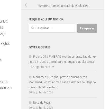
FAMBRAS recebeu a visita de Paulo Illes
PESQUISE AQUI SUA NOTÍCIA
Brasil
,
Pesquisar
as
por:
be).
Rights
POSTS RECENTES
Projeto G13 FAMBRAS leva aulas gratuitas de jiu-
 e
jítsu e inclusão social para crianças e adolescentes
3 de agosto de 2026
Mohamed El Zoghbi presta homenagem a
ervalo
Mohamed Hegazi Ahmed Taha e destaca seu legado
urante a
para o Halal brasileiro
30 de julho de 2026
Nota de Pesar
30 de julho de 2026