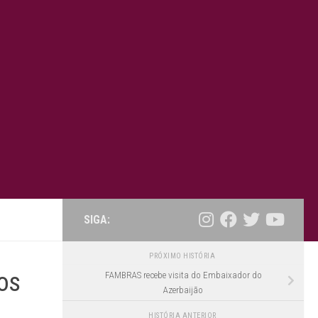
SIGA:
PRÓXIMO HISTÓRIA
os
FAMBRAS recebe visita do Embaixador do
Azerbaijão
HISTÓRIA ANTERIOR