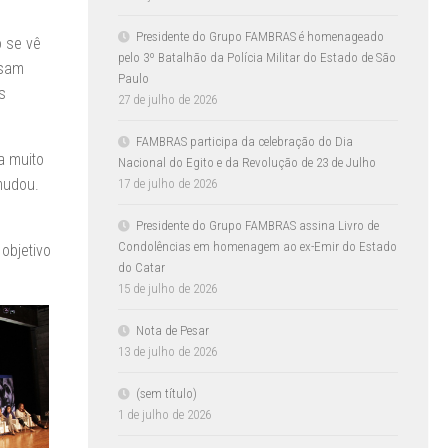
Presidente do Grupo FAMBRAS é homenageado
o se vê
pelo 3º Batalhão da Polícia Militar do Estado de São
isam
Paulo
s
27 de julho de 2026
FAMBRAS participa da celebração do Dia
a muito
Nacional do Egito e da Revolução de 23 de Julho
mudou.
17 de julho de 2026
Presidente do Grupo FAMBRAS assina Livro de
Condolências em homenagem ao ex-Emir do Estado
objetivo
do Catar
15 de julho de 2026
Nota de Pesar
13 de julho de 2026
(sem título)
1 de julho de 2026