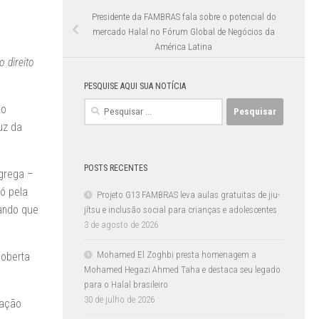
Presidente da FAMBRAS fala sobre o potencial do
mercado Halal no Fórum Global de Negócios da
América Latina
 direito
PESQUISE AQUI SUA NOTÍCIA
Pesquisar
ão
por:
uz da
POSTS RECENTES
grega –
só pela
Projeto G13 FAMBRAS leva aulas gratuitas de jiu-
rando que
jítsu e inclusão social para crianças e adolescentes
3 de agosto de 2026
Mohamed El Zoghbi presta homenagem a
coberta
Mohamed Hegazi Ahmed Taha e destaca seu legado
para o Halal brasileiro
30 de julho de 2026
zação