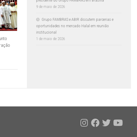
presidente do Grupo FAMBRAS em Brasília
9 de maio de 2026
Grupo FAMBRAS e ABIR discutem parcerias e
oportunidades no mercado Halal em reunião
institucional
unto
1 de maio de 2026
eração