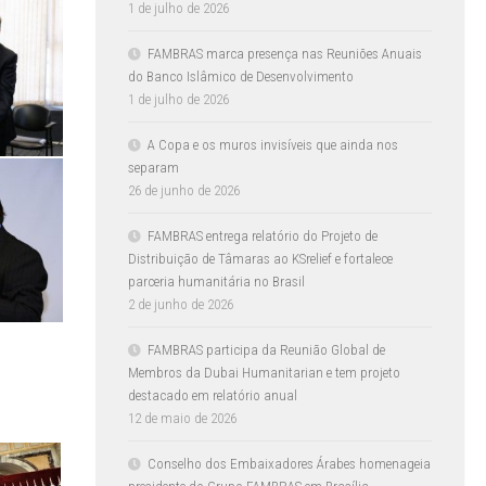
1 de julho de 2026
FAMBRAS marca presença nas Reuniões Anuais
do Banco Islâmico de Desenvolvimento
1 de julho de 2026
A Copa e os muros invisíveis que ainda nos
separam
26 de junho de 2026
FAMBRAS entrega relatório do Projeto de
Distribuição de Tâmaras ao KSrelief e fortalece
parceria humanitária no Brasil
2 de junho de 2026
FAMBRAS participa da Reunião Global de
Membros da Dubai Humanitarian e tem projeto
destacado em relatório anual
12 de maio de 2026
Conselho dos Embaixadores Árabes homenageia