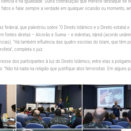
 ciência e na igualdade. Outra contribuição que merece destaque se d
r fatos e falar sempre a verdade em qualquer ocasião ou momento, ai
 federal, que palestrou sobre “O Direito Islâmico e o Direito estatal e
em fontes diretas – Alcorão e Sunna – e indiretas, Idjmâ (acordo unân
dências). “Há também influência das quatro escolas do Islam, que têm 
feta”, completa o juiz.
se dos participantes à luz do Direito Islâmico, entre elas a poligami
: “Não há nada na religião que justifique atos terroristas. Em alguns p