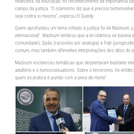
financeira, na educação, no reconhecimento da importância da
campo da justiça. “O islamismo diz que é preciso testemunha
seja contra si mesmo”, explicou El Guindy.
Quem aprofundou um tema voltado à justiça foi Ali Mazloum, juiz
internacional”. Mazloum lembrou que a lei islâmica se baseia 
comunidade), Qiyãs (raciocínio por analogia) e Fiqh (jurispru
comum, mas também diferentes interpretações dos ditos do pro
Mazloum esclareceu temáticas que despertaram bastante interes
adultério e o homossexualismo. Sobre o terrorismo, foi enfático
quem os pratica é punido com a pena de morte”.