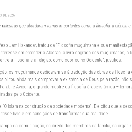
RO DE 2026
e palestras que abordaram temas importantes como a filosofia, a ciência e o
ifesp Jamil Iskandar, tratou da “Filosofia muçulmana e sua manifestaç
o interesse em entender o Alcorão, o livro sagrado dos muçulmanos, à l
entre a filosofia e a religião, como ocorreu no Ocidente”, justifica.
ação, os muçulmanos dedicaram-se à tradução das obras de filosofia 
ssibilitou ainda mais comprovar a existência de Deus pela razão, não 
Al-Farabi e Avicena, o grande mestre da filosofia árabe-islâmica – lemb
inadas pelo Ocidente.
re “O Islam na construção da sociedade moderna”. Ele citou que a des
tisse livre e em condições de transformar sua realidade.
o campo da comunicação, no direito dos membros da família, na organi