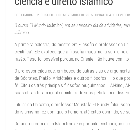
ciência e direito islâmico
POR
FAMBRAS
· PUBLISHED
11 DE NOVEMBRO DE 2016
· UPDATED
4 DE FEVEREI
O curso “O Mundo Islâmico”, em seu terceiro dia de atividades, tev
islâmico.
A primeira palestra, do mestre em Filosofia e professor da Un
científica”. Ele explicou que a filosofia muçulmana surgiu pel
razão. “Isso foi possível porque, no Oriente, não houve conflito 
O professor citou que, em busca de outras vias de argument
de Sócrates, Platão, Aristóteles e outros filósofos – o que po
fé. Citou os três principais filósofos muçulmanos – Al-Kindi, 
suas obras foram igualmemnte traduzidas pelo latim e dissem
Titular da Unicamp, o professor Moustafa El Guindy falou sob
do islamismo fez com que o homem, até então oprimido, se sen
De acordo com ele, o Islam trouxe importante contribuição n