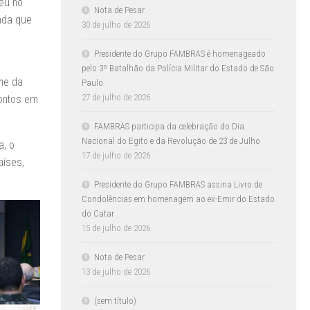
eu no
Nota de Pesar
nda que
30 de julho de 2026
Presidente do Grupo FAMBRAS é homenageado
pelo 3º Batalhão da Polícia Militar do Estado de São
ime da
Paulo
27 de julho de 2026
pontos em
FAMBRAS participa da celebração do Dia
Nacional do Egito e da Revolução de 23 de Julho
a, o
17 de julho de 2026
aíses,
Presidente do Grupo FAMBRAS assina Livro de
Condolências em homenagem ao ex-Emir do Estado
do Catar
15 de julho de 2026
Nota de Pesar
13 de julho de 2026
(sem título)