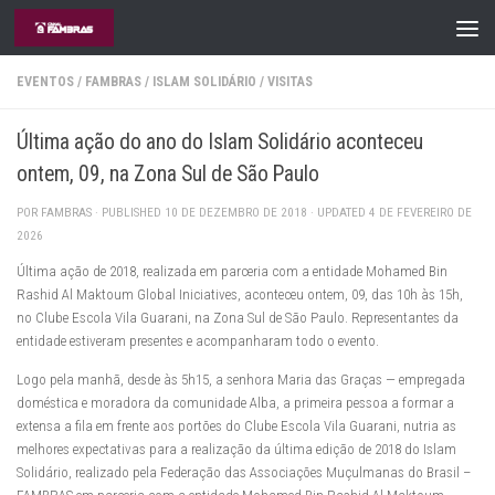
Skip to content
EVENTOS
/
FAMBRAS
/
ISLAM SOLIDÁRIO
/
VISITAS
Última ação do ano do Islam Solidário aconteceu
ontem, 09, na Zona Sul de São Paulo
POR
FAMBRAS
· PUBLISHED
10 DE DEZEMBRO DE 2018
· UPDATED
4 DE FEVEREIRO DE
2026
Última ação de 2018, realizada em parceria com a entidade Mohamed Bin
Rashid Al Maktoum Global Iniciatives, aconteceu ontem, 09, das 10h às 15h,
no Clube Escola Vila Guarani, na Zona Sul de São Paulo. Representantes da
entidade estiveram presentes e acompanharam todo o evento.
Logo pela manhã, desde às 5h15, a senhora Maria das Graças — empregada
doméstica e moradora da comunidade Alba, a primeira pessoa a formar a
extensa a fila em frente aos portões do Clube Escola Vila Guarani, nutria as
melhores expectativas para a realização da última edição de 2018 do Islam
Solidário, realizado pela Federação das Associações Muçulmanas do Brasil –