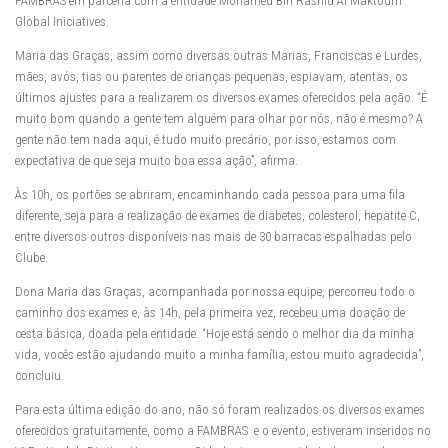
FAMBRAS em parceria com a entidade Mohamed Bin Rashid Al Maktoum
Global Iniciatives.
Maria das Graças, assim como diversas outras Marias, Franciscas e Lurdes,
mães, avós, tias ou parentes de crianças pequenas, espiavam, atentas, os
últimos ajustes para a realizarem os diversos exames oferecidos pela ação. “É
muito bom quando a gente tem alguém para olhar por nós, não é mesmo? A
gente não tem nada aqui, é tudo muito precário, por isso, estamos com
expectativa de que seja muito boa essa ação”, afirma.
Às 10h, os portões se abriram, encaminhando cada pessoa para uma fila
diferente, seja para a realização de exames de diabetes, colesterol, hepatite C,
entre diversos outros disponíveis nas mais de 30 barracas espalhadas pelo
Clube.
Dona Maria das Graças, acompanhada por nossa equipe, percorreu todo o
caminho dos exames e, às 14h, pela primeira vez, recebeu uma doação de
cesta básica, doada pela entidade. “Hoje está sendo o melhor dia da minha
vida, vocês estão ajudando muito a minha família, estou muito agradecida”,
concluiu.
Para esta última edição do ano, não só foram realizados os diversos exames
oferecidos gratuitamente, como a FAMBRAS e o evento, estiveram inseridos no