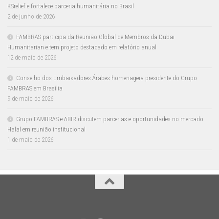
KSrelief e fortalece parceria humanitária no Brasil
2 de junho de 2026
FAMBRAS participa da Reunião Global de Membros da Dubai
Humanitarian e tem projeto destacado em relatório anual
12 de maio de 2026
Conselho dos Embaixadores Árabes homenageia presidente do Grupo
FAMBRAS em Brasília
9 de maio de 2026
Grupo FAMBRAS e ABIR discutem parcerias e oportunidades no mercado
Halal em reunião institucional
1 de maio de 2026