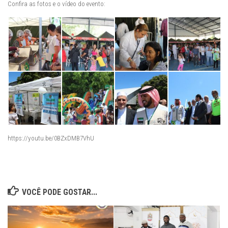
Confira as fotos e o vídeo do evento:
https://youtu.be/0BZxDMB7VhU
VOCÊ PODE GOSTAR...