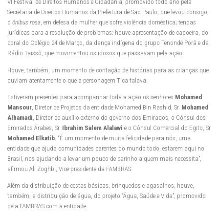
VI Festival de Direitos Humanos e Cidadania, promovido todo ano pela
Secretaria de Direitos Humanos da Prefeitura de São Paulo, que levou consigo,
o
ônibus rosa
, em defesa da mulher que sofre violência doméstica; tendas
jurídicas para a resolução de problemas; houve apresentação de capoeira, do
coral do Colégio 24 de Março, da dança indígena do grupo Tenondé Porã e da
Rádio Taissô, que movimentou os idosos que passavam pela ação.
Houve, também, um momento de contação de histórias para as crianças que
ouviam atentamente o que a personagem Tica falava.
Estiveram presentes para acompanhar toda a ação os senhores
Mohamed
Mansour
, Diretor de Projetos da entidade Mohamed Bin Rashid, Sr.
Mohamed
Alhamadi
, Diretor de auxílio externo do governo dos Emirados, o Cônsul dos
Emirados Árabes, Sr.
Ibrahim Salem Alalawi
e o Cônsul Comercial do Egito, Sr.
Mohamed Elkatib
. “É um momento de muita felicidade para nós, uma
entidade que ajuda comunidades carentes do mundo todo, estarem aqui no
Brasil, nos ajudando a levar um pouco de carinho a quem mais necessita”,
afirmou Ali Zoghbi, Vice-presidente da FAMBRAS.
Além da distribuição de cestas básicas, brinquedos e agasalhos, houve,
também, a distribuição de água, do projeto “Água, Saúde e Vida”, promovido
pela FAMBRAS com a entidade.