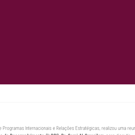
 de Programas Internacionais e Relações Estratégicas, realizou uma reu