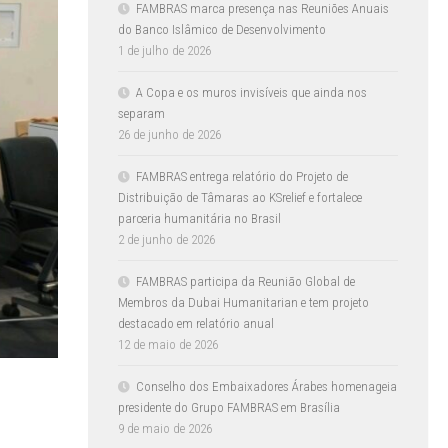
FAMBRAS marca presença nas Reuniões Anuais
do Banco Islâmico de Desenvolvimento
1 de julho de 2026
A Copa e os muros invisíveis que ainda nos
separam
26 de junho de 2026
FAMBRAS entrega relatório do Projeto de
Distribuição de Tâmaras ao KSrelief e fortalece
parceria humanitária no Brasil
2 de junho de 2026
FAMBRAS participa da Reunião Global de
Membros da Dubai Humanitarian e tem projeto
destacado em relatório anual
12 de maio de 2026
Conselho dos Embaixadores Árabes homenageia
presidente do Grupo FAMBRAS em Brasília
9 de maio de 2026