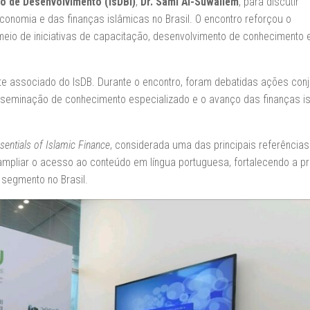
co de Desenvolvimento (IsDBI)
,
Dr. Sami Al-Suwailem
, para discutir
onomia e das finanças islâmicas no Brasil. O encontro reforçou o
eio de iniciativas de capacitação, desenvolvimento de conhecimento 
nte associado do IsDB. Durante o encontro, foram debatidas ações con
isseminação de conhecimento especializado e o avanço das finanças i
sentials of Islamic Finance
, considerada uma das principais referência
 ampliar o acesso ao conteúdo em língua portuguesa, fortalecendo a 
 segmento no Brasil.