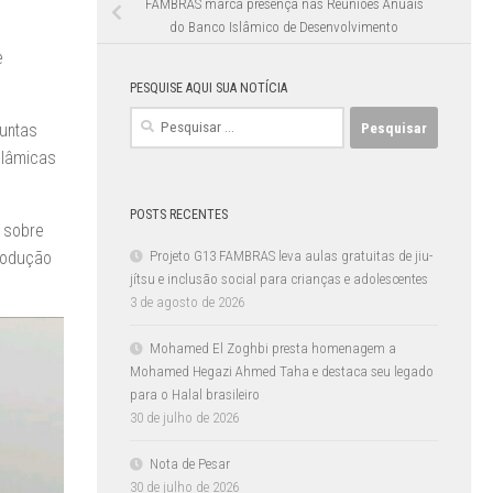
FAMBRAS marca presença nas Reuniões Anuais
do Banco Islâmico de Desenvolvimento
e
PESQUISE AQUI SUA NOTÍCIA
Pesquisar
juntas
por:
slâmicas
POSTS RECENTES
s sobre
produção
Projeto G13 FAMBRAS leva aulas gratuitas de jiu-
jítsu e inclusão social para crianças e adolescentes
3 de agosto de 2026
Mohamed El Zoghbi presta homenagem a
Mohamed Hegazi Ahmed Taha e destaca seu legado
para o Halal brasileiro
30 de julho de 2026
Nota de Pesar
30 de julho de 2026