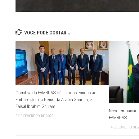
VOCÊ PODE GOSTAR...
Comitiva da FAMBRAS dá as boas- vindas ao
Embaixador do Reino da Arábia Saudita, Sr.
Faisal Ibrahim Ghulam
Novo embaixador 
8 DE FEVEREIRO DE 2023
FAMBRAS
14 DE JANEIRO DE 