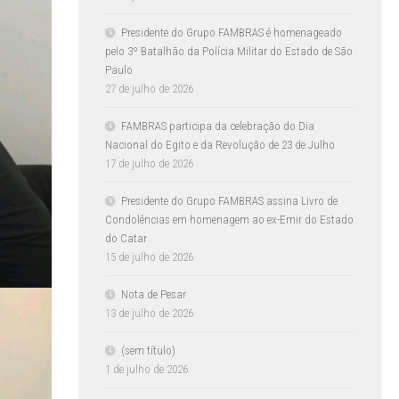
Presidente do Grupo FAMBRAS é homenageado
pelo 3º Batalhão da Polícia Militar do Estado de São
Paulo
27 de julho de 2026
FAMBRAS participa da celebração do Dia
Nacional do Egito e da Revolução de 23 de Julho
17 de julho de 2026
Presidente do Grupo FAMBRAS assina Livro de
Condolências em homenagem ao ex-Emir do Estado
do Catar
15 de julho de 2026
Nota de Pesar
13 de julho de 2026
(sem título)
1 de julho de 2026