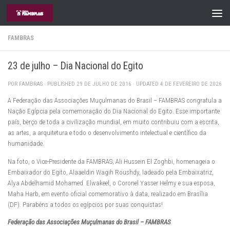
Skip to content
FAMBRAS
23 de julho – Dia Nacional do Egito
POR
FAMBRAS
· PUBLISHED
29 DE JULHO DE 2016
· UPDATED
4 DE FEVEREIRO DE 2026
A Federação das Associações Muçulmanas do Brasil – FAMBRAS congratula a
Nação Egípcia pela comemoração do Dia Nacional do Egito. Esse importante
país, berço de toda a civilização mundial, em muito contribuiu com a escrita,
as artes, a arquitetura e todo o desenvolvimento intelectual e científico da
humanidade.
Na foto, o Vice-Presidente da FAMBRAS, Ali Hussein El Zoghbi, homenageia o
Embaixador do Egito, Alaaeldin Wagih Roushdy, ladeado pela Embaixatriz,
Alya Abdelhamid Mohamed Elwakeel, o Coronel Yasser Helmy e sua esposa,
Maha Harb, em evento oficial comemorativo à data, realizado em Brasília
(DF). Parabéns a todos os egípcios por suas conquistas!
Federação das Associações Muçulmanas do Brasil – FAMBRAS