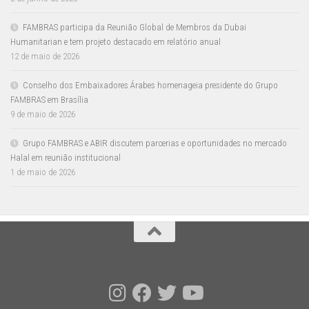
FAMBRAS participa da Reunião Global de Membros da Dubai
Humanitarian e tem projeto destacado em relatório anual
12 de maio de 2026
Conselho dos Embaixadores Árabes homenageia presidente do Grupo
FAMBRAS em Brasília
9 de maio de 2026
Grupo FAMBRAS e ABIR discutem parcerias e oportunidades no mercado
Halal em reunião institucional
1 de maio de 2026