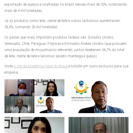
exportação de queijos e coalhadas no brasil cresceu mais de 20%, totalizando
mais de 4 mil toneladas.
Já os produtos como leite, creme de leite e outros lacticínios aumentaram
26,6%, somando 26 mil toneladas.
Os países que mais importam produtos lácteos são: Estados Unidos,
Venezuela, Chile, Paraguai, Filipinas e Emirados Árabes Unidos (que possuem
uma população de muçulmanos relevante), juntos receberam 56,7% do total
de leite, creme de leite e laticínios (exceto manteiga e queijo).
Visite
o site da Academia Halal do Brasil
e solicite um curso exclusivo para sua
empresa.