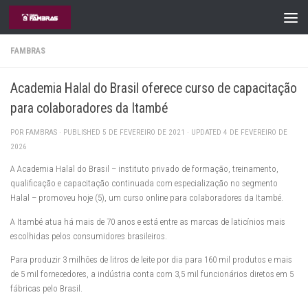
Skip to content
FAMBRAS
Academia Halal do Brasil oferece curso de capacitação
para colaboradores da Itambé
POR
FAMBRAS
· PUBLISHED
5 DE FEVEREIRO DE 2021
· UPDATED
4 DE FEVEREIRO DE
2026
A Academia Halal do Brasil – instituto privado de formação, treinamento,
qualificação e capacitação continuada com especialização no segmento
Halal – promoveu hoje (5), um curso online para colaboradores da Itambé.
A Itambé atua há mais de 70 anos e está entre as marcas de laticínios mais
escolhidas pelos consumidores brasileiros.
Para produzir 3 milhões de litros de leite por dia para 160 mil produtos e mais
de 5 mil fornecedores, a indústria conta com 3,5 mil funcionários diretos em 5
fábricas pelo Brasil.