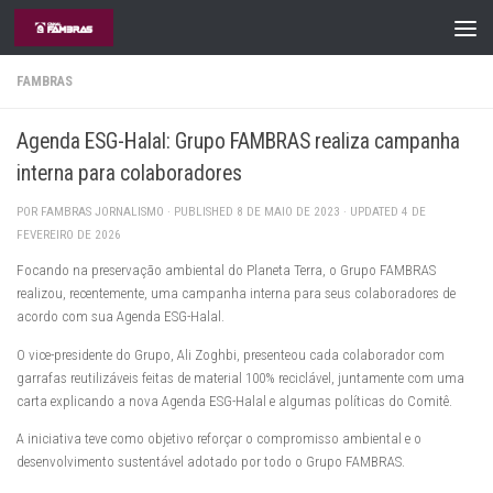
Skip to content
FAMBRAS
Agenda ESG-Halal: Grupo FAMBRAS realiza campanha
interna para colaboradores
POR
FAMBRAS JORNALISMO
· PUBLISHED
8 DE MAIO DE 2023
· UPDATED
4 DE
FEVEREIRO DE 2026
Focando na preservação ambiental do Planeta Terra, o Grupo FAMBRAS
realizou, recentemente, uma campanha interna para seus colaboradores de
acordo com sua Agenda ESG-Halal.
O vice-presidente do Grupo, Ali Zoghbi, presenteou cada colaborador com
garrafas reutilizáveis feitas de material 100% reciclável, juntamente com uma
carta explicando a nova Agenda ESG-Halal e algumas políticas do Comitê.
A iniciativa teve como objetivo reforçar o compromisso ambiental e o
desenvolvimento sustentável adotado por todo o Grupo FAMBRAS.