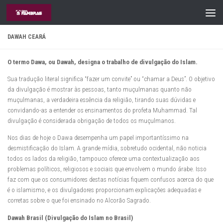
Skip to content
DAWAH CEARÁ
O termo Dawa, ou Dawah, designa o trabalho de divulgação do Islam.
Sua tradução literal significa “fazer um convite” ou “chamar a Deus”. O objetivo
da divulgação é mostrar às pessoas, tanto muçulmanas quanto não
muçulmanas, a verdadeira essência da religião, tirando suas dúvidas e
convidando-as a entender os ensinamentos do profeta Muhammad. Tal
divulgação é considerada obrigação de todos os muçulmanos.
Nos dias de hoje o Dawa desempenha um papel importantíssimo na
desmistificação do Islam. A grande mídia, sobretudo ocidental, não noticia
todos os lados da religião, tampouco oferece uma contextualização aos
problemas políticos, religiosos e sociais que envolvem o mundo árabe. Isso
faz com que os consumidores destas notícias fiquem confusos acerca do que
é o islamismo, e os divulgadores proporcionam explicações adequadas e
corretas sobre o que foi ensinado no Alcorão Sagrado.
Dawah Brasil (Divulgação do Islam no Brasil)