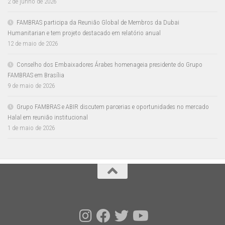
2 de junho de 2026
FAMBRAS participa da Reunião Global de Membros da Dubai
Humanitarian e tem projeto destacado em relatório anual
12 de maio de 2026
Conselho dos Embaixadores Árabes homenageia presidente do Grupo
FAMBRAS em Brasília
9 de maio de 2026
Grupo FAMBRAS e ABIR discutem parcerias e oportunidades no mercado
Halal em reunião institucional
1 de maio de 2026