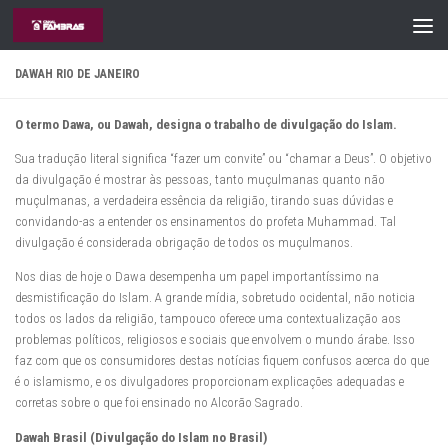
Skip to content
DAWAH RIO DE JANEIRO
O termo Dawa, ou Dawah, designa o trabalho de divulgação do Islam.
Sua tradução literal significa “fazer um convite” ou “chamar a Deus”. O objetivo
da divulgação é mostrar às pessoas, tanto muçulmanas quanto não
muçulmanas, a verdadeira essência da religião, tirando suas dúvidas e
convidando-as a entender os ensinamentos do profeta Muhammad. Tal
divulgação é considerada obrigação de todos os muçulmanos.
Nos dias de hoje o Dawa desempenha um papel importantíssimo na
desmistificação do Islam. A grande mídia, sobretudo ocidental, não noticia
todos os lados da religião, tampouco oferece uma contextualização aos
problemas políticos, religiosos e sociais que envolvem o mundo árabe. Isso
faz com que os consumidores destas notícias fiquem confusos acerca do que
é o islamismo, e os divulgadores proporcionam explicações adequadas e
corretas sobre o que foi ensinado no Alcorão Sagrado.
Dawah Brasil (Divulgação do Islam no Brasil)