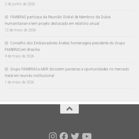
2 de junho de 2026
FAMBRAS participa da Reunião Global de Membros da Dubai
Humanitarian e tem projeto destacado em relatório anual
12 de maio de 2026
Conselho dos Embaixadores Árabes homenageia presidente do Grupo
FAMBRAS em Brasília
9 de maio de 2026
Grupo FAMBRAS e ABIR discutem parcerias e oportunidades no mercado
Halal em reunião institucional
1 de maio de 2026