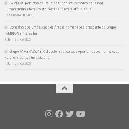
FAMBRAS participa da Reunião Global de Membros da Dubai
Humanitarian e tem projeto destacado em relatório anual
12 de maio de 2026
Conselho dos Embaixadores Árabes homenageia presidente do Grupo
FAMBRAS em Brasília
9 de maio de 2026
Grupo FAMBRAS e ABIR discutem parcerias e oportunidades no mercado
Halal em reunião institucional
1 de maio de 2026