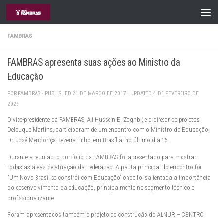
Skip to content
FAMBRAS
FAMBRAS apresenta suas ações ao Ministro da
Educação
POR
FAMBRAS
· PUBLISHED
21 DE MARÇO DE 2017
· UPDATED
4 DE FEVEREIRO DE
2026
O vice-presidente da FAMBRAS, Ali Hussein El Zoghbi, e o diretor de projetos,
Delduque Martins, participaram de um encontro com o Ministro da Educação,
Dr. José Mendonça Bezerra Filho, em Brasília, no último dia 16.
Durante a reunião, o portfólio da FAMBRAS foi apresentado para mostrar
todas as áreas de atuação da Federação. A pauta principal do encontro foi
“Um Novo Brasil se constrói com Educação” onde foi salientada a importância
do desenvolvimento da educação, principalmente no segmento técnico e
profissionalizante.
Foram apresentados também o projeto de construção do ALNUR – CENTRO