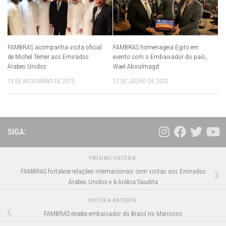
FAMBRAS acompanha visita oficial
FAMBRAS homenageia Egito em
de Michel Temer aos Emirados
evento com o Embaixador do país,
Árabes Unidos
Wael Aboulmagd
13 DE NOVEMBRO DE 2013
27 DE JULHO DE 2023
SIGA:
PRÓXIMO HISTÓRIA
FAMBRAS fortalece relações internacionais com visitas aos Emirados
Árabes Unidos e à Arábia Saudita
HISTÓRIA ANTERIOR
FAMBRAS recebe embaixador do Brasil no Marrocos