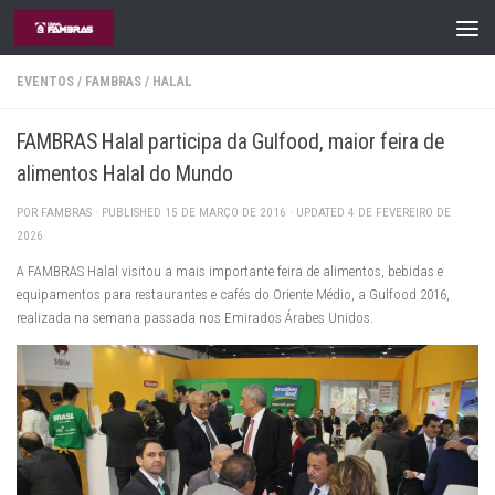
Skip to content
EVENTOS
/
FAMBRAS
/
HALAL
FAMBRAS Halal participa da Gulfood, maior feira de
alimentos Halal do Mundo
POR
FAMBRAS
· PUBLISHED
15 DE MARÇO DE 2016
· UPDATED
4 DE FEVEREIRO DE
2026
A FAMBRAS Halal visitou a mais importante feira de alimentos, bebidas e
equipamentos para restaurantes e cafés do Oriente Médio, a Gulfood 2016,
realizada na semana passada nos Emirados Árabes Unidos.