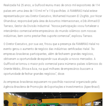
Realizada há 25 anos, a Gulfood reuniu mais de cinco mil expositores de 114
2
países em uma área de 113 mil m
e 110 pavilhões. A FAMBRAS Halal esteve
representada por seu Diretor Executivo, Mohamed Hussein El Zoghbi, por Nizar
Ghandour, responsável pela área de Assuntos Internacionais, e Dib Ahmad El
Tarrass, Gestor da Divisão Industrial. “Nossa participação visou fortalecer o
intercâmbio comercial entre empresários do mundo islâmico com nossas
indústrias, bem como prestar-lhes suporte comercial”, explicou Tarrass.
O Diretor Executivo, por sua vez, frisou que a presença da FAMBRAS Halal no
evento gerou o aumento de negócio das indústrias certificadas Halal. “As
empresas brasileiras participantes, além de fecharem grandes negócios,
obtiveram a oportunidade de expandir sua atuação a novos mercados. A
Gulffood se tornou o maior polo comercial para inúmeros países islâmicos do
Oriente Médio, África e Ásia, na qual milhares de empresários buscam a
oportunidade de fechar grandes negócios”, disse.
As empresas brasileiras expuseram no pavilhão nacional organizado pela
Agência Brasileira de Promoção de Exportações e Investimentos (Apex-Brasil).