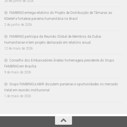
26 de junho de 2026
FAMBRAS entrega relatório do Projeto de Distribuição de Tâmaras ao
KSrelief e fortalece parceria humanitária no Brasil
2 de junho de 2026
FAMBRAS participa da Reunião Global de Membros da Dubai
Humanitarian e tem projeto destacado em relatório anual
12 de maio de 2026
Conselho dos Embaixadores Árabes homenageia presidente do Grupo
FAMBRAS em Brasília
9 de maio de 2026
Grupo FAMBRAS e ABIR discutem parcerias e oportunidades no mercado
Halal em reunião institucional
1 de maio de 2026