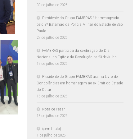
30 de julho de 2026
Presidente do Grupo FAMBRAS é homenageado
pelo 3º Batalhão da Polícia Militar do Estado de São
Paulo
27 de julho de 2026
FAMBRAS participa da celebração do Dia
Nacional do Egito e da Revolução de 23 de Julho
17 de julho de 2026
Presidente do Grupo FAMBRAS assina Livro de
Condolências em homenagem ao ex-Emir do Estado
do Catar
15 de julho de 2026
Nota de Pesar
13 de julho de 2026
(sem título)
1 de julho de 2026