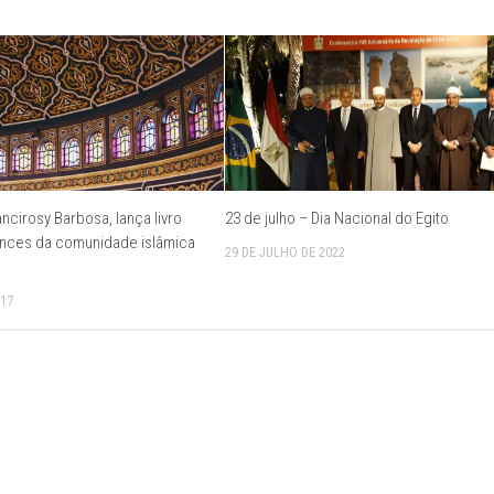
ncirosy Barbosa, lança livro
23 de julho – Dia Nacional do Egito
nces da comunidade islâmica
29 DE JULHO DE 2022
017