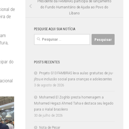
Presidente da FAMBRAS participa de lançamento
do Fundo Humanitário de Ajuda ao Povo do
ional de
Líbano
ira de
PESQUISE AQUI SUA NOTÍCIA
ram
Pesquisar
tura,
por:
cipar do
POSTS RECENTES
Projeto G13 FAMBRAS leva aulas gratuitas de jiu-
jítsu e inclusão social para crianças e adolescentes
acional
3 de agosto de 2026
Mohamed El Zoghbi presta homenagem a
Mohamed Hegazi Ahmed Taha e destaca seu legado
para o Halal brasileiro
30 de julho de 2026
Nota de Pesar