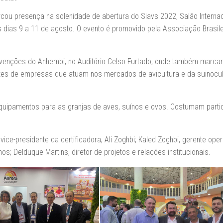
rcou presença na solenidade de abertura do Siavs 2022, Salão Internac
s dias 9 a 11 de agosto. O evento é promovido pela Associação Brasile
nvenções do Anhembi, no Auditório Celso Furtado, onde também marca
ntes de empresas que atuam nos mercados de avicultura e da suinocul
equipamentos para as granjas de aves, suínos e ovos. Costumam parti
e-presidente da certificadora, Ali Zoghbi; Kaled Zoghbi, gerente oper
os; Delduque Martins, diretor de projetos e relações institucionais.