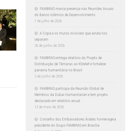
FAMBRAS marca presença nas Reuniões Anuais
do Banco Islâmico de Desenvolvimento
1 de julho de 2026
A Copa e os muros invisíveis que ainda nos
separam
26 de junho de 2026
FAMBRAS entrega relatório do Projeto de
Distribuição de Tâmaras ao KSrelief e fortalece
parceria humanitária no Brasil
2 de junho de 2026
FAMBRAS participa da Reunião Global de
Membros da Dubai Humanitarian e tem projeto
destacado em relatório anual
12 de maio de 2026
Conselho dos Embaixadores Árabes homenageia
presidente do Grupo FAMBRAS em Brasília