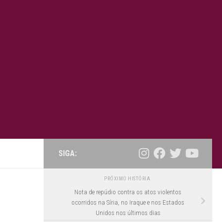
SIGA:
PRÓXIMO HISTÓRIA
Nota de repúdio contra os atos violentos
ocorridos na Síria, no Iraque e nos Estados
Unidos nos últimos dias