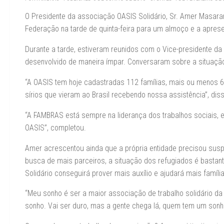
O Presidente da associação OASIS Solidário, Sr. Amer Masaran
Federação na tarde de quinta-feira para um almoço e a apres
Durante a tarde, estiveram reunidos com o Vice-presidente da
desenvolvido de maneira ímpar. Conversaram sobre a situação a
“A OASIS tem hoje cadastradas 112 famílias, mais ou menos 
sírios que vieram ao Brasil recebendo nossa assistência”, dis
“A FAMBRAS está sempre na liderança dos trabalhos sociais, 
OASIS”, completou.
Amer acrescentou ainda que a própria entidade precisou sus
busca de mais parceiros, a situação dos refugiados é bastant
Solidário conseguirá prover mais auxílio e ajudará mais famíli
“Meu sonho é ser a maior associação de trabalho solidário da
sonho. Vai ser duro, mas a gente chega lá, quem tem um sonho 