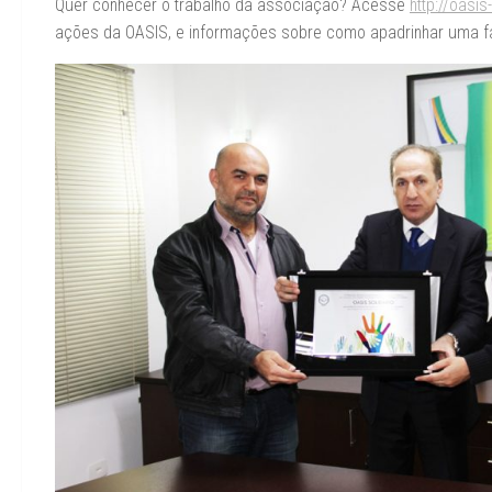
Quer conhecer o trabalho da associação? Acesse
http://oasis
ações da OASIS, e informações sobre como apadrinhar uma fa