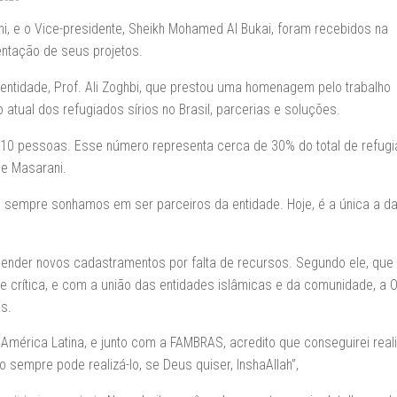
i, e o Vice-presidente, Sheikh Mohamed Al Bukai, foram recebidos na
entação de seus projetos.
 entidade, Prof. Ali Zoghbi, que prestou uma homenagem pelo trabalho
tual dos refugiados sírios no Brasil, parcerias e soluções.
610 pessoas. Esse número representa cerca de 30% do total de refug
se Masarani.
e sempre sonhamos em ser parceiros da entidade. Hoje, é a única a da
pender novos cadastramentos por falta de recursos. Segundo ele, que
e crítica, e com a união das entidades islâmicas e da comunidade, a 
as.
 América Latina, e junto com a FAMBRAS, acredito que conseguirei real
sempre pode realizá-lo, se Deus quiser, InshaAllah”,