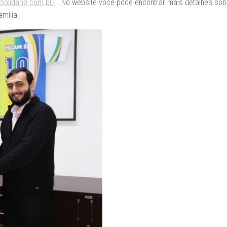
-solidario.com.br/
. No website você pode encontrar mais detalhes sob
mília.