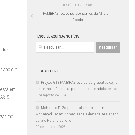
HISTÓRIA ANTERIOR
FAMBRAS recebe representantes da Al Islami
Foods
PESQUISE AQUI SUA NOTÍCIA
Pesquisar
iados
por:
r apoio à
POSTS RECENTES
Projeto G13 FAMBRAS leva aulas gratuitas de jiu-
 está em
jítsu e inclusão social para crianças e adolescentes
3 de agosto de 2026
OASIS
Mohamed El Zoghbi presta homenagem a
Mohamed Hegazi Ahmed Taha e destaca seu legado
izar meu
para o Halal brasileiro
30 de julho de 2026