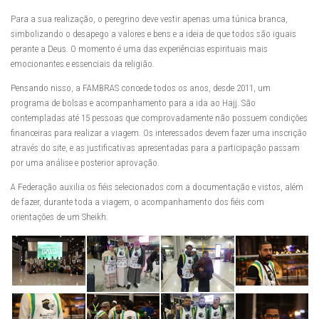
Para a sua realização, o peregrino deve vestir apenas uma túnica branca,
simbolizando o desapego a valores e bens e a ideia de que todos são iguais
perante a Deus. O momento é uma das experiências espirituais mais
emocionantes e essenciais da religião.
Pensando nisso, a FAMBRAS concede todos os anos, desde 2011, um
programa de bolsas e acompanhamento para a ida ao Hajj. São
contempladas até 15 pessoas que comprovadamente não possuem condições
financeiras para realizar a viagem. Os interessados devem fazer uma inscrição
através do site, e as justificativas apresentadas para a participação passam
por uma análise e posterior aprovação.
A Federação auxilia os fiéis selecionados com a documentação e vistos, além
de fazer, durante toda a viagem, o acompanhamento dos fiéis com
orientações de um Sheikh.