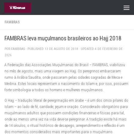
Skip to content
FAMBRAS
FAMBRAS leva muçulmanos brasileiros ao Hajj 2018
POR
FAMBRAS
· PUBLISHED
13 DE AGOSTO DE 2018
· UPDATED
4 DE FEVEREIRO DE
2026
A Federação das Associações Muçulmanas do Brasil – FAMBRAS, viabilizou
no mês de agosto, mais uma viagem ao Hajj. Os peregrinos embarcaram
rumo à Arábia Saudita, onde passaram pelas cidades sagradas de Meca e
Medina. Estes locais representam o nascimento do Islam e, por isso, possuem
forte simbologia a todos os homens e mulheres muçulmanos.
O Hajj – tradução literal de peregrinação em árabe – é um dos cinco pilares do
Islam – ao lado de fé, caridade, jejum e oração. Considerado obrigatório para
muçulmanos adultos que possuem condições financeiras e físicas para tal,
onde ao menos uma vez na vida deve-se peregrinar. A tradição existe há mais
de 14 séculos, o ritual histórico de desapego, arrependimento e reflexão é um
dos momentos considerados mais importantes para o muçulmano.