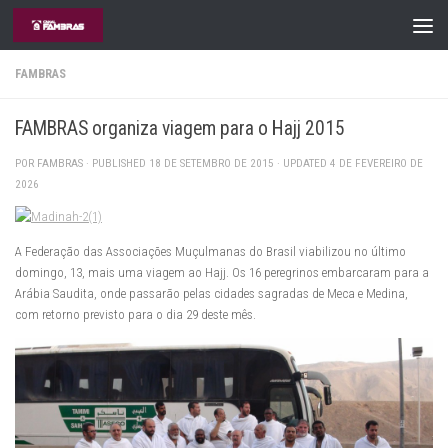
Skip to content
FAMBRAS
FAMBRAS organiza viagem para o Hajj 2015
POR
FAMBRAS
· PUBLISHED
18 DE SETEMBRO DE 2015
· UPDATED
4 DE FEVEREIRO DE
2026
A Federação das Associações Muçulmanas do Brasil viabilizou no último
domingo, 13, mais uma viagem ao Hajj. Os 16 peregrinos embarcaram para a
Arábia Saudita, onde passarão pelas cidades sagradas de Meca e Medina,
com retorno previsto para o dia 29 deste mês.