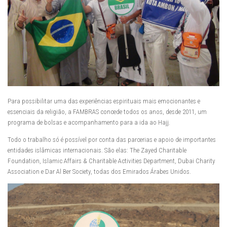
Para possibilitar uma das experiências espirituais mais emocionantes e
essenciais da religião, a FAMBRAS concede todos os anos, desde 2011, um
programa de bolsas e acompanhamento para a ida ao Hajj.
Todo o trabalho só é possível por conta das parcerias e apoio de importantes
entidades islâmicas internacionais. São elas: The Zayed Charitable
Foundation, Islamic Affairs & Charitable Activities Department, Dubai Charity
Association e Dar Al Ber Society, todas dos Emirados Árabes Unidos.