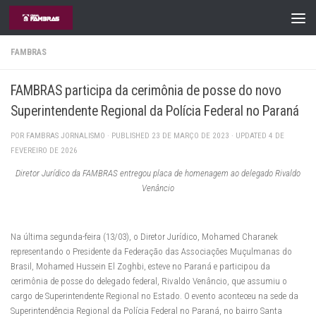
Skip to content
FAMBRAS
FAMBRAS participa da cerimônia de posse do novo
Superintendente Regional da Polícia Federal no Paraná
POR
FAMBRAS JORNALISMO
· PUBLISHED
23 DE MARÇO DE 2023
· UPDATED
4 DE
FEVEREIRO DE 2026
Diretor Jurídico da FAMBRAS entregou placa de homenagem ao delegado Rivaldo
Venâncio
Na última segunda-feira (13/03), o Diretor Jurídico, Mohamed Charanek
representando o Presidente da Federação das Associações Muçulmanas do
Brasil, Mohamed Hussein El Zoghbi, esteve no Paraná e participou da
cerimônia de posse do delegado federal, Rivaldo Venâncio, que assumiu o
cargo de Superintendente Regional no Estado. O evento aconteceu na sede da
Superintendência Regional da Polícia Federal no Paraná, no bairro Santa