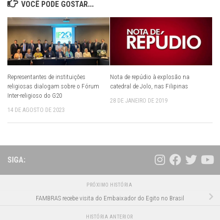
VOCÊ PODE GOSTAR...
Nota de repúdio à explosão na
Representantes de instituições
catedral de Jolo, nas Filipinas
religiosas dialogam sobre o Fórum
Inter-religioso do G20
28 DE JANEIRO DE 2019
14 DE AGOSTO DE 2023
SIGA:
PRÓXIMO HISTÓRIA
FAMBRAS recebe visita do Embaixador do Egito no Brasil
HISTÓRIA ANTERIOR