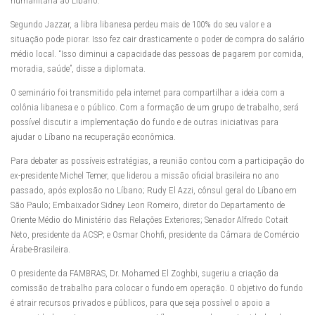
humanitária ao Líbano.
Segundo Jazzar, a libra libanesa perdeu mais de 100% do seu valor e a
situação pode piorar. Isso fez cair drasticamente o poder de compra do salário
médio local. “Isso diminui a capacidade das pessoas de pagarem por comida,
moradia, saúde”, disse a diplomata.
O seminário foi transmitido pela internet para compartilhar a ideia com a
colônia libanesa e o público. Com a formação de um grupo de trabalho, será
possível discutir a implementação do fundo e de outras iniciativas para
ajudar o Líbano na recuperação econômica.
Para debater as possíveis estratégias, a reunião contou com a participação do
ex-presidente Michel Temer, que liderou a missão oficial brasileira no ano
passado, após explosão no Líbano; Rudy El Azzi, cônsul geral do Líbano em
São Paulo; Embaixador Sidney Leon Romeiro, diretor do Departamento de
Oriente Médio do Ministério das Relações Exteriores; Senador Alfredo Cotait
Neto, presidente da ACSP; e Osmar Chohfi, presidente da Câmara de Comércio
Árabe-Brasileira.
O presidente da FAMBRAS, Dr. Mohamed El Zoghbi, sugeriu a criação da
comissão de trabalho para colocar o fundo em operação. O objetivo do fundo
é atrair recursos privados e públicos, para que seja possível o apoio a