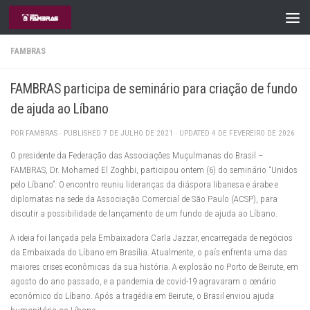
Skip to content
FAMBRAS
FAMBRAS participa de seminário para criação de fundo
de ajuda ao Líbano
POR
FAMBRAS
· PUBLISHED
7 DE JULHO DE 2021
· UPDATED
4 DE FEVEREIRO DE 2026
O presidente da Federação das Associações Muçulmanas do Brasil –
FAMBRAS, Dr. Mohamed El Zoghbi, participou ontem (6) do seminário “Unidos
pelo Líbano”. O encontro reuniu lideranças da diáspora libanesa e árabe e
diplomatas na sede da Associação Comercial de São Paulo (ACSP), para
discutir a possibilidade de lançamento de um fundo de ajuda ao Líbano.
A ideia foi lançada pela Embaixadora Carla Jazzar, encarregada de negócios
da Embaixada do Líbano em Brasília. Atualmente, o país enfrenta uma das
maiores crises econômicas da sua história. A explosão no Porto de Beirute, em
agosto do ano passado, e a pandemia de covid-19 agravaram o cenário
econômico do Líbano. Após a tragédia em Beirute, o Brasil enviou ajuda