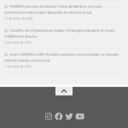
FAMBRAS participa da Reunião Global de Membros da Dubai
Humanitarian e tem projeto destacado em relatório anual
12 de maio de 2026
Conselho dos Embaixadores Árabes homenageia presidente do Grupo
FAMBRAS em Brasília
9 de maio de 2026
Grupo FAMBRAS e ABIR discutem parcerias e oportunidades no mercado
Halal em reunião institucional
1 de maio de 2026