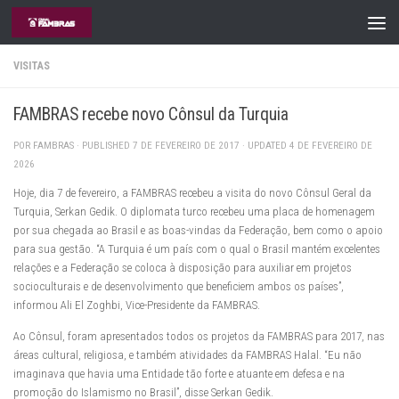
Skip to content
VISITAS
FAMBRAS recebe novo Cônsul da Turquia
POR
FAMBRAS
· PUBLISHED
7 DE FEVEREIRO DE 2017
· UPDATED
4 DE FEVEREIRO DE
2026
Hoje, dia 7 de fevereiro, a FAMBRAS recebeu a visita do novo Cônsul Geral da
Turquia, Serkan Gedik. O diplomata turco recebeu uma placa de homenagem
por sua chegada ao Brasil e as boas-vindas da Federação, bem como o apoio
para sua gestão. “A Turquia é um país com o qual o Brasil mantém excelentes
relações e a Federação se coloca à disposição para auxiliar em projetos
socioculturais e de desenvolvimento que beneficiem ambos os países”,
informou Ali El Zoghbi, Vice-Presidente da FAMBRAS.
Ao Cônsul, foram apresentados todos os projetos da FAMBRAS para 2017, nas
áreas cultural, religiosa, e também atividades da FAMBRAS Halal. “Eu não
imaginava que havia uma Entidade tão forte e atuante em defesa e na
promoção do Islamismo no Brasil”, disse Serkan Gedik.