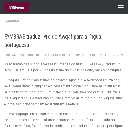
Skip to content
FAMBRAS
FAMBRAS traduz livro do Awqaf para a língua
portuguesa
POR
FAMBRAS
· PUBLISHED
28 DE JUNHO DE 2019
· UPDATED
4 DE FEVEREIRO DE 2026
A Federação das Associações Muçulmanas do Brasil – FAMBRAS, traduziu o
livro “O Islam Fala por Si”, do Ministério do Awqaf do Egito, para o português.
O Awqaf é um dos ministérios do governo egípcio que se responsabiliza por
levar conhecimento religioso e o pensamento correto do Islam às instituições
religiosas do mundo todo. O ministério publicou uma nota em seu site oficial
para registrar que a tradução do livro é motivo de muito orgulho. Alguns sites
e jornais egípcios também repercutiram a notícia.
O livro propaga um pensamento tolerante e iluminado da religião islâmica,
destacando os aspectos culturais e morais. Na nota oficial publicada na
última terça-feira, foi informado também que a tradução foi revista por alguns