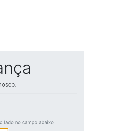
ança
nosco.
ao lado no campo abaixo