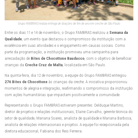
Grupo FAMBRAS realiza entrega de doações de fim de ano em creche de São Paulo
Entre os dias 11 e 14 de novembro, o Grupo FAMBRAS realizou a
Semana da
Qualidade
, um evento que destacou o compromisso da instituição com a
excelência em suas atividades e o engajamento em causas sociais. Como
parte da programação, a instituição promoveu uma campanha para
arrecadação de
Bites de Chocottone Bauducco
, com o objetivo de beneficiar
crianças da
Creche Cruz de Malta
, localizada em São Paulo.
Na quinta-feira, dia 12 de novembro, a equipe do Grupo FAMBRAS entregou
276 Bites de Chocottone
às crianças da creche. A iniciativa proporcionou
momentos de alegria e integração, reafirmando o compromisso da instituição
com ações humanitárias que impactam positivamente a comunidade.
Representando o Grupo FAMBRAS estiveram presentes: Delduque Martins,
diretor de projetos e relações institucionais, Elaine Carvalho, gerente técnica do
setor de qualidade, Mariana Soares, analista de qualidade e Mariana Barbosa,
analista de relações internacionais e projetos. A equipe foi recepcionada pela
diretora educacional, Fabiana dos Reis Ferreira.