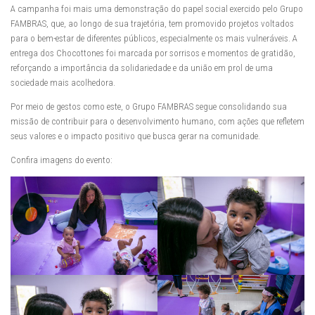
A campanha foi mais uma demonstração do papel social exercido pelo Grupo
FAMBRAS, que, ao longo de sua trajetória, tem promovido projetos voltados
para o bem-estar de diferentes públicos, especialmente os mais vulneráveis. A
entrega dos Chocottones foi marcada por sorrisos e momentos de gratidão,
reforçando a importância da solidariedade e da união em prol de uma
sociedade mais acolhedora.
Por meio de gestos como este, o Grupo FAMBRAS segue consolidando sua
missão de contribuir para o desenvolvimento humano, com ações que refletem
seus valores e o impacto positivo que busca gerar na comunidade.
Confira imagens do evento: