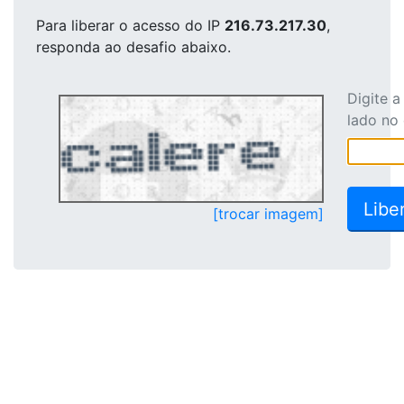
Para liberar o acesso
do IP
216.73.217.30
,
responda ao desafio abaixo.
Digite 
lado no
[trocar imagem]