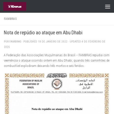
Skip to content
FAMBRAS
Nota de repúdio ao ataque em Abu Dhabi
POR
FAMBRAS
· PUBLISHED
18 DE JANEIRO DE 2022
· UPDATED
4 DE FEVEREIRO DE
2026
A Federação das Associações Muçulmanas do Brasil – FAMBRAS repudia com
veemência o ataque ocorrido ontem em Abu Dhabi, quando três caminhões de
combustível explodiram deixando três mortos e seis feridos.