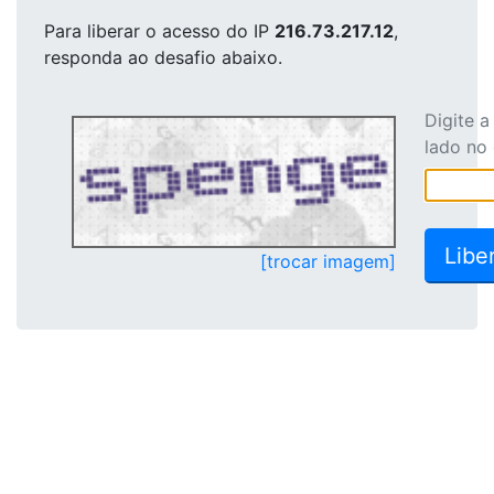
Para liberar o acesso
do IP
216.73.217.12
,
responda ao desafio abaixo.
Digite 
lado no
[trocar imagem]