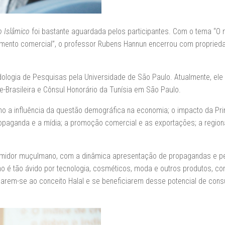
 Islâmico
foi bastante aguardada pelos participantes. Com o tema “O
jamento comercial”, o professor Rubens Hannun encerrou com propried
ogia de Pesquisas pela Universidade de São Paulo. Atualmente, ele 
-Brasileira e Cônsul Honorário da Tunísia em São Paulo.
mo a influência da questão demográfica na economia; o impacto da Pr
ropaganda e a mídia; a promoção comercial e as exportações; a region
umidor muçulmano, com a dinâmica apresentação de propagandas e p
no é tão ávido por tecnologia, cosméticos, moda e outros produtos, c
arem-se ao conceito Halal e se beneficiarem desse potencial de con