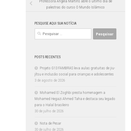
Professora Ângela Martins abre o último dia de
palestras do curso O Mundo Islâmico
PESQUISE AQUI SUA NOTÍCIA
Pesquisar
por:
POSTS RECENTES
Projeto G13 FAMBRAS leva aulas gratuitas de jiu-
jítsu e inclusão social para crianças e adolescentes
3 de agosto de 2026
Mohamed El Zoghbi presta homenagem a
Mohamed Hegazi Ahmed Taha e destaca seu legado
para o Halal brasileiro
30 de julho de 2026
Nota de Pesar
30 de julho de 2026