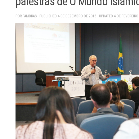
palestras de O Mundo Islâmi
POR
FAMBRAS
· PUBLISHED
4 DE DEZEMBRO DE 2015
· UPDATED
4 DE FEVEREIRO