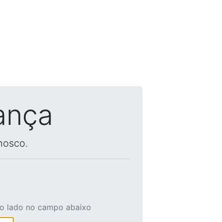
ança
nosco.
ao lado no campo abaixo