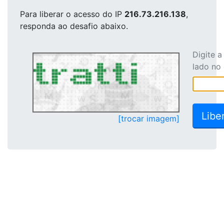
Para liberar o acesso
do IP
216.73.216.138
,
responda ao desafio abaixo.
Digite 
lado no
[trocar imagem]