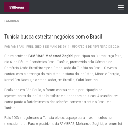
Skip to content
FAMBRAS
Tunísia busca estreitar negócios com o Brasil
POR
FAMBRAS
· PUBLISHED
8 DE MAIO DE 2014
· UPDATED
4 DE FEVEREIRO DE 2026
O presidente da
FAMBRAS Mohamed Zoghbi
participou na última terça feira,
dia 6, do Fórum Econômico Brasil-Tunísia, promovido pela Câmara do
Comércio Árabe Brasileira e pela Embaixada da Tunísia no Brasil. O evento
contou com a presença do ministro tunisiano da Indústria, Minas e Energia,
Kamel Ben Naceur, e o embaixador, em Brasília, Sabri Bachtobji.
Realizado em São Paulo, o fórum contou com a participação de
representantes da indústria brasileira e autoridades políticas. A reunião teve
como pauta o fortalecimento das relações comerciais entre o Brasil e a
Tunísia.
País 100% muçulmano a Tunísia oferece espaço para investimentos no
mercado halal. Para o presidente da FAMBRAS, Mohamed Zoghbi, o fórum foi