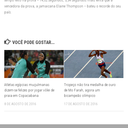
tempo feito na prova – 14,02 segundos, 3,34 segundos mais lenta que a
vencedora da prova, a jamaicana Elaine Thompson – bateu o recorde do seu
país.
VOCÊ PODE GOSTAR...
Atletas egípcias muçulmanas
Tropeço não tira medalha de ouro
dizem-se felizes por jogar vôlei de
de Mo Farah, agora um
praia em Copacabana
bicampeão olímpico
8 DE AGOSTO DE 2016
17 DE AGOSTO DE 2016