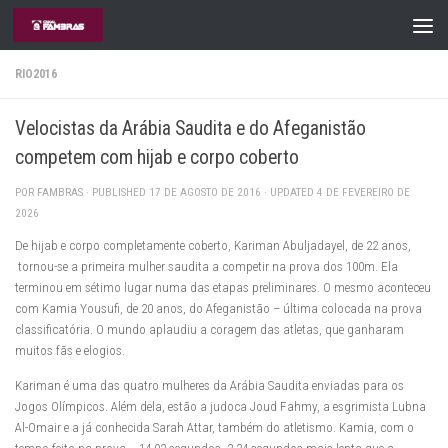
Skip to content
RIO2016
Velocistas da Arábia Saudita e do Afeganistão
competem com hijab e corpo coberto
POR
FAMBRAS
· PUBLISHED
17 DE AGOSTO DE 2016
· UPDATED
4 DE FEVEREIRO DE
2026
De hijab e corpo completamente coberto, Kariman Abuljadayel, de 22 anos,
tornou-se a primeira mulher saudita a competir na prova dos 100m. Ela
terminou em sétimo lugar numa das etapas preliminares. O mesmo aconteceu
com Kamia Yousufi, de 20 anos, do Afeganistão – última colocada na prova
classificatória. O mundo aplaudiu a coragem das atletas, que ganharam
muitos fãs e elogios.
Kariman é uma das quatro mulheres da Arábia Saudita enviadas para os
Jogos Olímpicos. Além dela, estão a judoca Joud Fahmy, a esgrimista Lubna
Al-Omair e a já conhecida Sarah Attar, também do atletismo. Kamia, com o