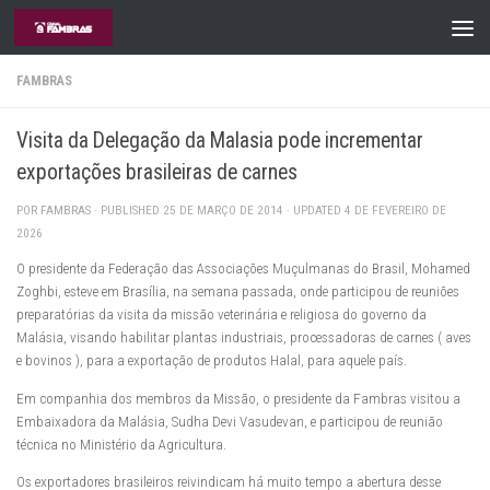
Skip to content
FAMBRAS
Visita da Delegação da Malasia pode incrementar
exportações brasileiras de carnes
POR
FAMBRAS
· PUBLISHED
25 DE MARÇO DE 2014
· UPDATED
4 DE FEVEREIRO DE
2026
O presidente da Federação das Associações Muçulmanas do Brasil, Mohamed
Zoghbi, esteve em Brasília, na semana passada, onde participou de reuniões
preparatórias da visita da missão veterinária e religiosa do governo da
Malásia, visando habilitar plantas industriais, processadoras de carnes ( aves
e bovinos ), para a exportação de produtos Halal, para aquele país.
Em companhia dos membros da Missão, o presidente da Fambras visitou a
Embaixadora da Malásia, Sudha Devi Vasudevan, e participou de reunião
técnica no Ministério da Agricultura.
Os exportadores brasileiros reivindicam há muito tempo a abertura desse