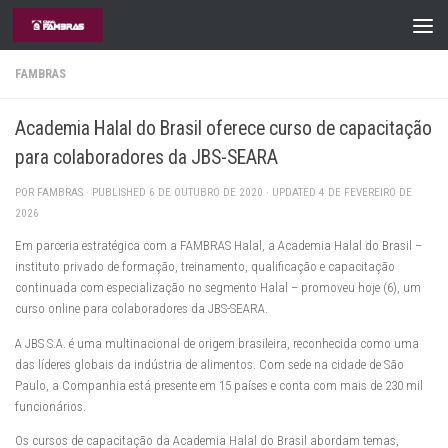
Skip to content
FAMBRAS
Academia Halal do Brasil oferece curso de capacitação
para colaboradores da JBS-SEARA
POR
FAMBRAS
· PUBLISHED
6 DE OUTUBRO DE 2020
· UPDATED
4 DE FEVEREIRO DE
2026
Em parceria estratégica com a FAMBRAS Halal, a Academia Halal do Brasil –
instituto privado de formação, treinamento, qualificação e capacitação
continuada com especialização no segmento Halal – promoveu hoje (6), um
curso online para colaboradores da JBS-SEARA.
A JBS S.A. é uma multinacional de origem brasileira, reconhecida como uma
das líderes globais da indústria de alimentos. Com sede na cidade de São
Paulo, a Companhia está presente em 15 países e conta com mais de 230 mil
funcionários.
Os cursos de capacitação da Academia Halal do Brasil abordam temas,