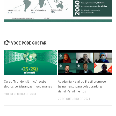
VOCÊ PODE GOSTAR...
Curso “Mundo Islâmico” recebe
Academia Halal do Brasil promove
elogios de lideranças muçulmanas
treinamento para colaboradores
da Pif Paf Alimentos
9 DE DEZEMBRO DE 2013
29 DE OUTUBRO DE 2021