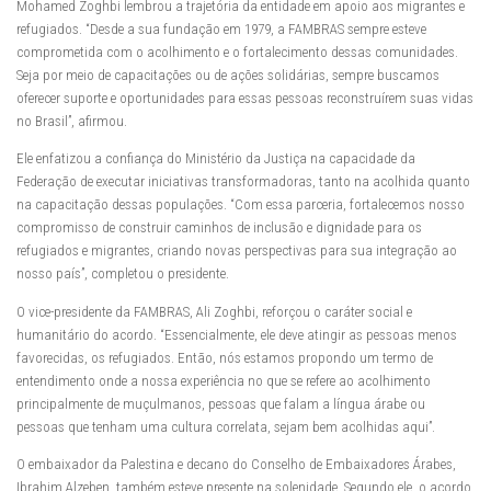
Mohamed Zoghbi lembrou a trajetória da entidade em apoio aos migrantes e
refugiados. “Desde a sua fundação em 1979, a FAMBRAS sempre esteve
comprometida com o acolhimento e o fortalecimento dessas comunidades.
Seja por meio de capacitações ou de ações solidárias, sempre buscamos
oferecer suporte e oportunidades para essas pessoas reconstruírem suas vidas
no Brasil”, afirmou.
Ele enfatizou a confiança do Ministério da Justiça na capacidade da
Federação de executar iniciativas transformadoras, tanto na acolhida quanto
na capacitação dessas populações. “Com essa parceria, fortalecemos nosso
compromisso de construir caminhos de inclusão e dignidade para os
refugiados e migrantes, criando novas perspectivas para sua integração ao
nosso país”, completou o presidente.
O vice-presidente da FAMBRAS, Ali Zoghbi, reforçou o caráter social e
humanitário do acordo. “Essencialmente, ele deve atingir as pessoas menos
favorecidas, os refugiados. Então, nós estamos propondo um termo de
entendimento onde a nossa experiência no que se refere ao acolhimento
principalmente de muçulmanos, pessoas que falam a língua árabe ou
pessoas que tenham uma cultura correlata, sejam bem acolhidas aqui”.
O embaixador da Palestina e decano do Conselho de Embaixadores Árabes,
Ibrahim Alzeben, também esteve presente na solenidade. Segundo ele, o acordo