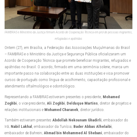
FAMBRAS e Ministério da Justiça firmam Acordo de Cooperação Técnica em prol de pessoas migrantes,
refugiadas e apátridas
Ontem (27), em Brasília, a Federação das Associações Muçulmanas do Brasil
– FAMBRAS e o Ministério da Justiça e Segurança Pública oficializaram um
Acordo de Cooperação Técnica que promete beneficiar migrantes, refugiados e
apátridas no Brasil. O acordo, firmado em uma cerimônia solene, marca um
importante passo na colaboração entre as duas instituições e visa promover
cursos de português como língua de acolhimento, capacitação profissional e
atendimento oftalmológico e odontológico.
Representando a FAMBRAS estiveram presentes o presidente,
Mohamed
Zoghbi
, o vice-presidente,
Ali Zoghbi
,
Delduque Martins
, diretor de projetos e
relações institucionais e
Mohamed Charanek
, diretor jurídico.
Também estiveram presentes
Abdollah Nekounam Ghadirli
, embaixador do
Irã;
Nabil Lakhal
, embaixador da Tunísia;
Bader Abbas Alhelaibi
,
embaixador de Bahrein;
Ahmad bin Mohammed Al Shebani
, embaixador do