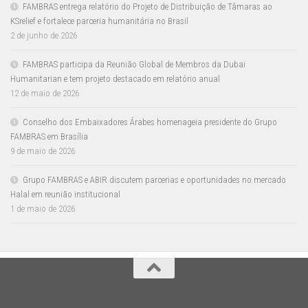
FAMBRAS entrega relatório do Projeto de Distribuição de Tâmaras ao
KSrelief e fortalece parceria humanitária no Brasil
2 de junho de 2026
FAMBRAS participa da Reunião Global de Membros da Dubai
Humanitarian e tem projeto destacado em relatório anual
12 de maio de 2026
Conselho dos Embaixadores Árabes homenageia presidente do Grupo
FAMBRAS em Brasília
9 de maio de 2026
Grupo FAMBRAS e ABIR discutem parcerias e oportunidades no mercado
Halal em reunião institucional
1 de maio de 2026