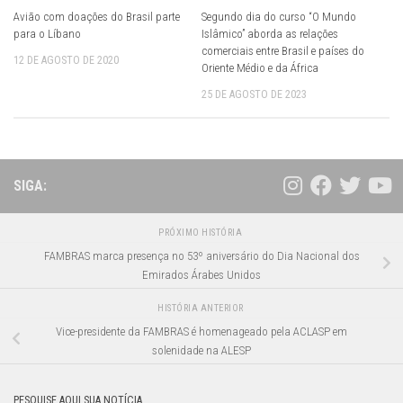
Avião com doações do Brasil parte
Segundo dia do curso “O Mundo
para o Líbano
Islâmico” aborda as relações
comerciais entre Brasil e países do
12 DE AGOSTO DE 2020
Oriente Médio e da África
25 DE AGOSTO DE 2023
SIGA:
PRÓXIMO HISTÓRIA
FAMBRAS marca presença no 53º aniversário do Dia Nacional dos
Emirados Árabes Unidos
HISTÓRIA ANTERIOR
Vice-presidente da FAMBRAS é homenageado pela ACLASP em
solenidade na ALESP
PESQUISE AQUI SUA NOTÍCIA