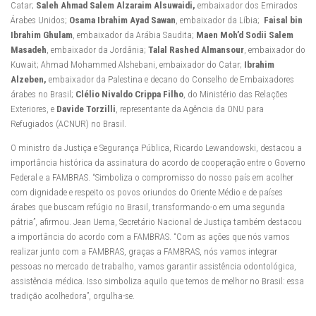
Catar;
Saleh Ahmad Salem Alzaraim Alsuwaidi,
embaixador dos Emirados
Árabes Unidos;
Osama Ibrahim Ayad Sawan
, embaixador da Líbia;
Faisal bin
Ibrahim Ghulam
, embaixador da Arábia Saudita;
Maen Moh’d Sodii Salem
Masadeh
, embaixador da Jordânia;
Talal Rashed Almansour
, embaixador do
Kuwait; Ahmad Mohammed Alshebani, embaixador do Catar;
Ibrahim
Alzeben,
embaixador da Palestina e decano do Conselho de Embaixadores
árabes no Brasil;
Clélio Nivaldo Crippa Filho
, do Ministério das Relações
Exteriores, e
Davide Torzilli
, representante da Agência da ONU para
Refugiados (ACNUR) no Brasil.
O ministro da Justiça e Segurança Pública, Ricardo Lewandowski, destacou a
importância histórica da assinatura do acordo de cooperação entre o Governo
Federal e a FAMBRAS. “Simboliza o compromisso do nosso país em acolher
com dignidade e respeito os povos oriundos do Oriente Médio e de países
árabes que buscam refúgio no Brasil, transformando-o em uma segunda
pátria”, afirmou. Jean Uema, Secretário Nacional de Justiça também destacou
a importância do acordo com a FAMBRAS. “Com as ações que nós vamos
realizar junto com a FAMBRAS, graças a FAMBRAS, nós vamos integrar
pessoas no mercado de trabalho, vamos garantir assistência odontológica,
assistência médica. Isso simboliza aquilo que temos de melhor no Brasil: essa
tradição acolhedora”, orgulha-se.