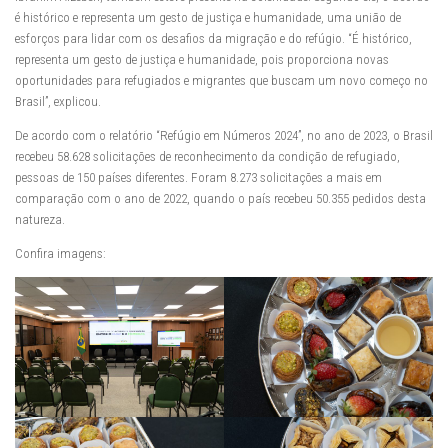
é histórico e representa um gesto de justiça e humanidade, uma união de
esforços para lidar com os desafios da migração e do refúgio. “É histórico,
representa um gesto de justiça e humanidade, pois proporciona novas
oportunidades para refugiados e migrantes que buscam um novo começo no
Brasil”, explicou.
De acordo com o relatório “Refúgio em Números 2024”, no ano de 2023, o Brasil
recebeu 58.628 solicitações de reconhecimento da condição de refugiado,
pessoas de 150 países diferentes. Foram 8.273 solicitações a mais em
comparação com o ano de 2022, quando o país recebeu 50.355 pedidos desta
natureza.
Confira imagens: