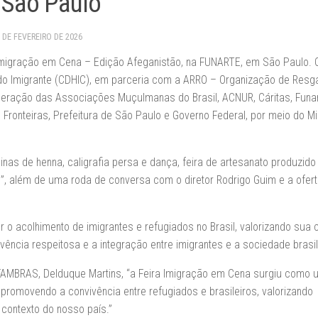
 São Paulo
 DE FEVEREIRO DE 2026
a Imigração em Cena – Edição Afeganistão, na FUNARTE, em São Paulo. 
do Imigrante (CDHIC), em parceria com a ARRO – Organização de Resg
ração das Associações Muçulmanas do Brasil, ACNUR, Cáritas, Funar
ronteiras, Prefeitura de São Paulo e Governo Federal, por meio do Min
nas de henna, caligrafia persa e dança, feira de artesanato produzido
”, além de uma roda de conversa com o diretor Rodrigo Guim e a ofer
 acolhimento de imigrantes e refugiados no Brasil, valorizando sua c
ivência respeitosa e a integração entre imigrantes e a sociedade brasil
o FAMBRAS, Delduque Martins, “a Feira Imigração em Cena surgiu como 
 promovendo a convivência entre refugiados e brasileiros, valorizando
contexto do nosso país.”