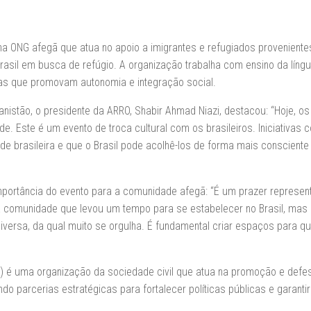
 ONG afegã que atua no apoio a imigrantes e refugiados proveniente
asil em busca de refúgio. A organização trabalha com ensino da líng
ias que promovam autonomia e integração social.
nistão, o presidente da ARRO, Shabir Ahmad Niazi, destacou: “Hoje, o
e. Este é um evento de troca cultural com os brasileiros. Iniciativas
 brasileira e que o Brasil pode acolhê-los de forma mais consciente
importância do evento para a comunidade afegã: “É um prazer represen
comunidade que levou um tempo para se estabelecer no Brasil, mas
iversa, da qual muito se orgulha. É fundamental criar espaços para q
C) é uma organização da sociedade civil que atua na promoção e defe
do parcerias estratégicas para fortalecer políticas públicas e garantir