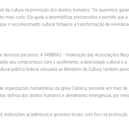
pel da cultura na promoção dos direitos humanos: “Se queremos garant
nho mais curto. Ela ajuda a desmistificar preconceitos e permite que a
que o reconhecimento cultural fortalece a transformação de reivindic
 de diversos parceiros. A FAMBRAS – Federação das Associações Mu
mando seu compromisso com o acolhimento, a diversidade cultural e a
ltural pública federal vinculada ao Ministério da Cultura, também apoi
 de organizações humanitárias da Igreja Católica, presente em mais de
ntar, defesa dos direitos humanos e atendimento emergencial, por mei
vil, instituições acadêmicas e governos locais, com foco na promoção