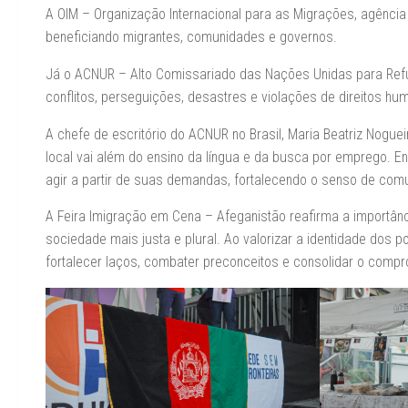
A OIM – Organização Internacional para as Migrações, agênc
beneficiando migrantes, comunidades e governos.
Já o ACNUR – Alto Comissariado das Nações Unidas para Refu
conflitos, perseguições, desastres e violações de direitos hu
A chefe de escritório do ACNUR no Brasil, Maria Beatriz Nogue
local vai além do ensino da língua e da busca por emprego. E
agir a partir de suas demandas, fortalecendo o senso de com
A Feira Imigração em Cena – Afeganistão reafirma a importân
sociedade mais justa e plural. Ao valorizar a identidade dos 
fortalecer laços, combater preconceitos e consolidar o comp