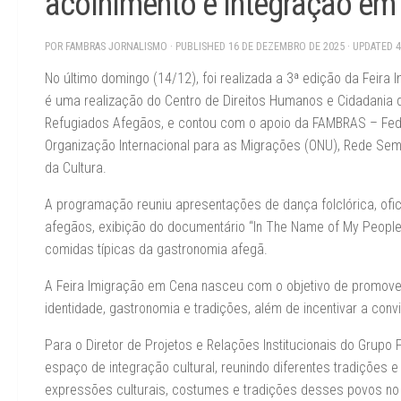
acolhimento e integração em
POR
FAMBRAS JORNALISMO
· PUBLISHED
16 DE DEZEMBRO DE 2025
· UPDATED
4
No último domingo (14/12), foi realizada a 3ª edição da Feir
é uma realização do Centro de Direitos Humanos e Cidadania 
Refugiados Afegãos, e contou com o apoio da FAMBRAS – Fede
Organização Internacional para as Migrações (ONU), Rede Sem F
da Cultura.
A programação reuniu apresentações de dança folclórica, ofici
afegãos, exibição do documentário “In The Name of My People
comidas típicas da gastronomia afegã.
A Feira Imigração em Cena nasceu com o objetivo de promover o
identidade, gastronomia e tradições, além de incentivar a conv
Para o Diretor de Projetos e Relações Institucionais do Grup
espaço de integração cultural, reunindo diferentes tradições e
expressões culturais, costumes e tradições desses povos no 