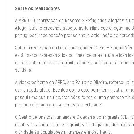
Sobre os realizadores
A ARRO – Organização de Resgate e Refugiados Afegãos é uma
Afeganistão, oferecendo suporte às famílias que chegam ao Br
portuguesa, recolocação profissional e articulação de parcer
Sobre a realização da Feira Imigração em Cena – Edição Afega
estão sendo representados por meio de sua cultura e identidad
essa mostram que os imigrantes podem se integrar à sociedade
solidária”.
A vice-presidente da ARRO, Ana Paula de Oliveira, reforçou a 
comunidade afegã. Eventos como este permitem mostrar uma 
possui uma cultura rica, tradições fortes e uma gastronomia d
próprios afegãos apresentem sua identidade”.
O Centro de Direitos Humanos e Cidadania do Imigrante (CDHI
direitos e da cidadania de migrantes e refugiados, desenvolven
dignidade às populações migrantes em São Paulo.