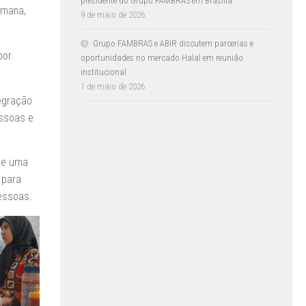
presidente do Grupo FAMBRAS em Brasília
umana,
9 de maio de 2026
Grupo FAMBRAS e ABIR discutem parcerias e
por
oportunidades no mercado Halal em reunião
institucional
1 de maio de 2026
tegração
essoas e
 de uma
 para
pessoas.