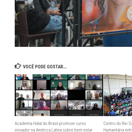
VOCÊ PODE GOSTAR...
Academia Halal do Brasil promove curso
Centro do Rei S
inovador na América Latina sobre bem-estar
Humanitária ent