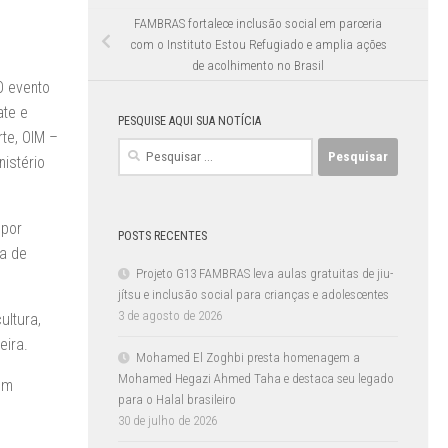
FAMBRAS fortalece inclusão social em parceria
com o Instituto Estou Refugiado e amplia ações
de acolhimento no Brasil
O evento
ate e
PESQUISE AQUI SUA NOTÍCIA
te, OIM –
Pesquisar
istério
por:
 por
POSTS RECENTES
ta de
Projeto G13 FAMBRAS leva aulas gratuitas de jiu-
jítsu e inclusão social para crianças e adolescentes
3 de agosto de 2026
ultura,
eira.
Mohamed El Zoghbi presta homenagem a
Mohamed Hegazi Ahmed Taha e destaca seu legado
um
para o Halal brasileiro
30 de julho de 2026