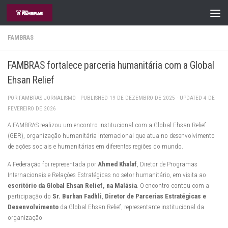
Skip to content
FAMBRAS
FAMBRAS fortalece parceria humanitária com a Global
Ehsan Relief
POR
FAMBRAS JORNALISMO
· PUBLISHED
19 DE DEZEMBRO DE 2025
· UPDATED
4 DE
FEVEREIRO DE 2026
A FAMBRAS realizou um encontro institucional com a Global Ehsan Relief
(GER), organização humanitária internacional que atua no desenvolvimento
de ações sociais e humanitárias em diferentes regiões do mundo.
A Federação foi representada por
Ahmed Khalaf
, Diretor de Programas
Internacionais e Relações Estratégicas no setor humanitário, em visita ao
escritório da Global Ehsan Relief, na Malásia
. O encontro contou com a
participação do
Sr. Burhan Fadhli
,
Diretor de Parcerias Estratégicas e
Desenvolvimento
da Global Ehsan Relief, representante institucional da
organização.