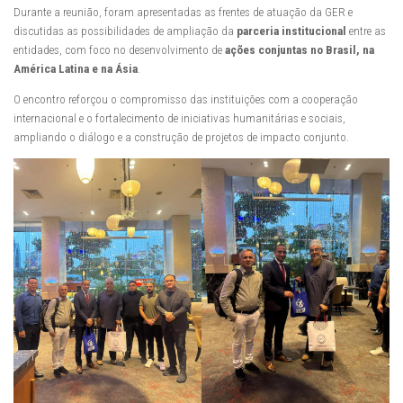
Durante a reunião, foram apresentadas as frentes de atuação da GER e
discutidas as possibilidades de ampliação da
parceria institucional
entre as
entidades, com foco no desenvolvimento de
ações conjuntas no Brasil, na
América Latina e na Ásia
.
O encontro reforçou o compromisso das instituições com a cooperação
internacional e o fortalecimento de iniciativas humanitárias e sociais,
ampliando o diálogo e a construção de projetos de impacto conjunto.