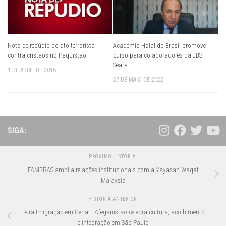
Nota de repúdio ao ato terrorista
Academia Halal do Brasil promove
contra cristãos no Paquistão
curso para colaboradores da JBS-
Seara
1 DE ABRIL DE 2016
27 DE MAIO DE 2022
SIGA:
PRÓXIMO HISTÓRIA
FAMBRAS amplia relações institucionais com a Yayasan Waqaf
Malaysia
HISTÓRIA ANTERIOR
Feira Imigração em Cena – Afeganistão celebra cultura, acolhimento
e integração em São Paulo