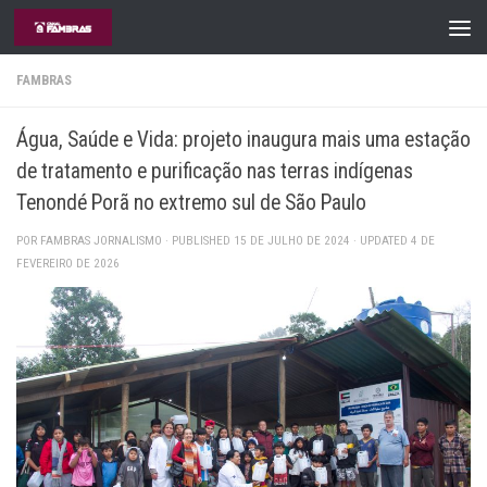
Skip to content
FAMBRAS
Água, Saúde e Vida: projeto inaugura mais uma estação
de tratamento e purificação nas terras indígenas
Tenondé Porã no extremo sul de São Paulo
POR
FAMBRAS JORNALISMO
· PUBLISHED
15 DE JULHO DE 2024
· UPDATED
4 DE
FEVEREIRO DE 2026