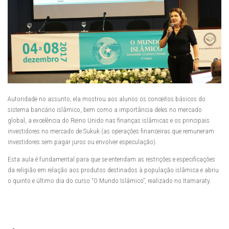
Autoridade no assunto, ela mostrou aos alunos os conceitos básicos do
sistema bancário islâmico, bem como a importância deles no mercado
global, a excelência do Reino Unido nas finanças islâmicas e os principais
investidores no mercado de Sukuk (as operações financeiras que remuneram
investidores sem pagar juros ou envolver especulação).
Esta aula é fundamental para que se entendam as restrições e especificações
da religião em relação aos produtos destinados à população islâmica e abriu
o quinto e último dia do curso “O Mundo Islâmico”, realizado no Itamaraty.