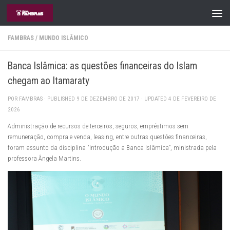
Skip to content
FAMBRAS
/
MUNDO ISLÂMICO
Banca Islâmica: as questões financeiras do Islam
chegam ao Itamaraty
POR
FAMBRAS
· PUBLISHED
9 DE DEZEMBRO DE 2017
· UPDATED
4 DE FEVEREIRO DE
2026
Administração de recursos de terceiros, seguros, empréstimos sem
remuneração, compra e venda, leasing, entre outras questões financeiras,
foram assunto da disciplina “Introdução a Banca Islâmica”, ministrada pela
professora Ângela Martins.