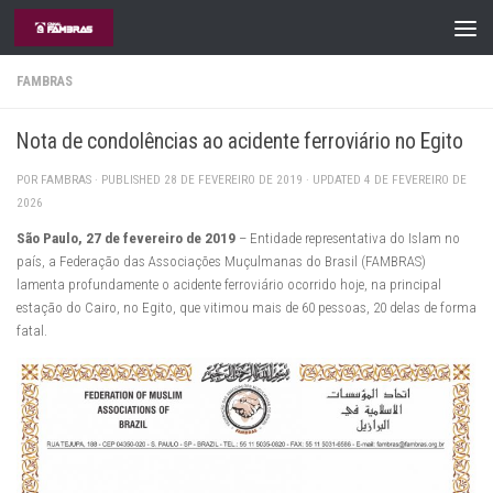
Skip to content
FAMBRAS
Nota de condolências ao acidente ferroviário no Egito
POR
FAMBRAS
· PUBLISHED
28 DE FEVEREIRO DE 2019
· UPDATED
4 DE FEVEREIRO DE
2026
São Paulo, 27 de fevereiro de 2019
– Entidade representativa do Islam no
país, a Federação das Associações Muçulmanas do Brasil (FAMBRAS)
lamenta profundamente o acidente ferroviário ocorrido hoje, na principal
estação do Cairo, no Egito, que vitimou mais de 60 pessoas, 20 delas de forma
fatal.