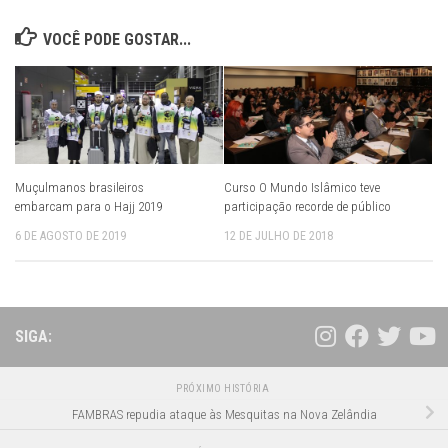
VOCÊ PODE GOSTAR...
Muçulmanos brasileiros
Curso O Mundo Islâmico teve
embarcam para o Hajj 2019
participação recorde de público
6 DE AGOSTO DE 2019
12 DE JULHO DE 2018
SIGA:
PRÓXIMO HISTÓRIA
FAMBRAS repudia ataque às Mesquitas na Nova Zelândia