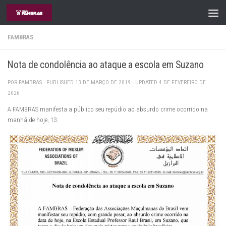
Skip to content
FAMBRAS
Nota de condolência ao ataque a escola em Suzano
POR
FAMBRAS
· PUBLISHED
13 DE MARÇO DE 2019
· UPDATED
4 DE FEVEREIRO DE
2026
A FAMBRAS manifesta a público seu repúdio ao absurdo crime ocorrido na
manhã de hoje, 13.