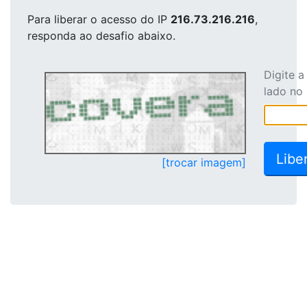
Para liberar o acesso
do IP
216.73.216.216
,
responda ao desafio abaixo.
Digite 
lado no
[trocar imagem]