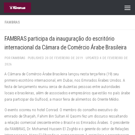
Skip to content
FAMBRAS
FAMBRAS participa da inauguração do escritório
internacional da Câmara de Comércio Árabe Brasileira
POR
FAMBRAS
· PUBLISHED
20 DE FEVEREIRO DE 2019
· UPDATED
4 DE FEVEREIRO DE
2026
A Câmara de Comércio Árabe Brasileira lançou nesta terça-feira (19) seu
primeiro escritório internacional, em Dubai, nos Emirados Árabes Unidos. A
festa de lançamento reuniu cerca de duzentas pessoas entre autoridades
locais e brasileiras, além de associados e empresários que estão no país árabe
para participar da Gulfood, a maior feira de alimentos do Oriente Médio.
O evento ocorreu no hotel Conrad. O membro do conselho executivo do
emirado de Sharjah, Fahim Bin Sultan Al Qasimi fez um discurso ressaltando
a relação comercial crescente entre o Brasil e os Emirados Árabes. O presidente
da FAMBRAS, Dr. Mohamed Hussein El Zoghbi e o gerente do setor de Relações