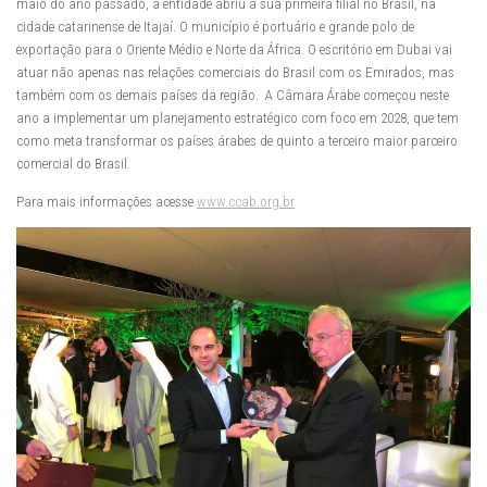
maio do ano passado, a entidade abriu a sua primeira filial no Brasil, na
cidade catarinense de Itajaí. O município é portuário e grande polo de
exportação para o Oriente Médio e Norte da África. O escritório em Dubai vai
atuar não apenas nas relações comerciais do Brasil com os Emirados, mas
também com os demais países da região. A Câmara Árabe começou neste
ano a implementar um planejamento estratégico com foco em 2028, que tem
como meta transformar os países árabes de quinto a terceiro maior parceiro
comercial do Brasil.
Para mais informações acesse
www.ccab.org.br