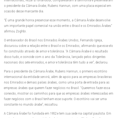
Internacionais, Nizar El Ghandour, compareceram à cerimônia e presentearam
o presidente da Câmara Árabe, Rubens Hannun, com uma placa especial em
ocasião desse marcante dia.
“É uma grande honra presenciar esse momento, a Câmara Árabe desenvolve
um importante papel comercial na união entre o Brasil e os Emirados Árabes”
afirmou Zoghbi.
O embaixador do Brasil nos Emirados Árabes Unidos, Fernando Igreja,
discursou sobre a relação entre o Brasil e os Emirados, afirmando que esse elo
foi construído através de amor e tolerância. “A Câmara Árabe é o resultado
disso tudo, e coincide com o ano da Tolerância, lançado pelos dirigentes
nacionais dos sete emirados, e amor e tolerância têm tudo a ver”, declarou.
Para o presidente da Câmara Árabe, Rubens Hannun, o primeiro escritório
internacional da entidade servirá, além de apoio para as empresas brasileiras
nos Emirados e demais países árabes, como uma porta de entrada para as
empresas árabes que querem fazer negócios no Brasil. “Queremos fazer essa
conexão, mostrar os caminhos para que as empresas árabes interessadas em
fazer negócios com o Brasil tenham esse suporte. O escritório vai ser uma
constante no mundo árabe”, ressaltou.
A Câmara Árabe foi fundada em 1952 e tem sua sede na capital paulista. Em