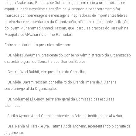
Língua Árabe para Falantes de Outras Línguas, em meio a um ambiente de
espiritualidade e excelência acadêmica. A cerimônia de encerramento foi
marcada por homenagens e mensagens inspiradoras de importantes líderes
de Al-Azhar e representantes da Organização, além da emocionante recitação
do jovem Muhammad Ahmed Hassan, que liderou as orações do Tarawih na
Mesquita de Al-Azhar no último Ramadan.
Entre as autoridades presentes estiveram:
– Dr. Abbas Shouman, presidente do Conselho Administrativo da Organização
e secretário-geral do Conselho dos Grandes Sábios;
– General Wael Bakhit, vice-presidente do Conselho;
– Dr. Abdel Dayem Nossair, conselheiro do Grande-Imam de Al-Azhar e
secretário-geral da Organização;
– Dr. Mohamed El-Gendy, secretário-geral da Comissão de Pesquisas
Islâmicas;
– Sheikh Ayman Abdel Ghani, presidente do Setor de Institutos de Al-Azhar;
– Dra. Nahla Al-Haraki e Sra. Fatima Abdel Moneim, representando o comitê de
julgamento.