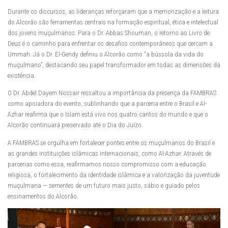
Durante os discursos, as lideranças reforçaram que a memorização e a leitura
do Alcorão são ferramentas centrais na formação espiritual, ética e intelectual
dos jovens muçulmanos. Para o Dr. Abbas Shouman, o retorno ao Livro de
Deus é o caminho para enfrentar os desafios contemporâneos que cercam a
Ummah. Já o Dr. El-Gendy definiu o Alcorão como “a bússola da vida do
muçulmano”, destacando seu papel transformador em todas as dimensões da
existência.
O Dr. Abdel Dayem Nossair ressaltou a importância da presença da FAMBRAS
como apoiadora do evento, sublinhando que a parceria entre o Brasil e Al-
Azhar reafirma que o Islam está vivo nos quatro cantos do mundo e que o
Alcorão continuará preservado até o Dia do Juízo.
A FAMBRAS se orgulha em fortalecer pontes entre os muçulmanos do Brasil e
as grandes instituições islâmicas internacionais, como Al-Azhar. Através de
parcerias como essa, reafirmamos nosso compromisso com a educação
religiosa, o fortalecimento da identidade islâmica e a valorização da juventude
muçulmana — sementes de um futuro mais justo, sábio e guiado pelos
ensinamentos do Alcorão.