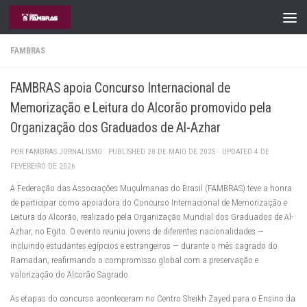
Skip to content
FAMBRAS
FAMBRAS apoia Concurso Internacional de
Memorização e Leitura do Alcorão promovido pela
Organização dos Graduados de Al-Azhar
POR
FAMBRAS JORNALISMO
· PUBLISHED
28 DE MAIO DE 2025
· UPDATED
4 DE
FEVEREIRO DE 2026
A Federação das Associações Muçulmanas do Brasil (FAMBRAS) teve a honra
de participar como apoiadora do Concurso Internacional de Memorização e
Leitura do Alcorão, realizado pela Organização Mundial dos Graduados de Al-
Azhar, no Egito. O evento reuniu jovens de diferentes nacionalidades —
incluindo estudantes egípcios e estrangeiros — durante o mês sagrado do
Ramadan, reafirmando o compromisso global com a preservação e
valorização do Alcorão Sagrado.
As etapas do concurso aconteceram no Centro Sheikh Zayed para o Ensino da