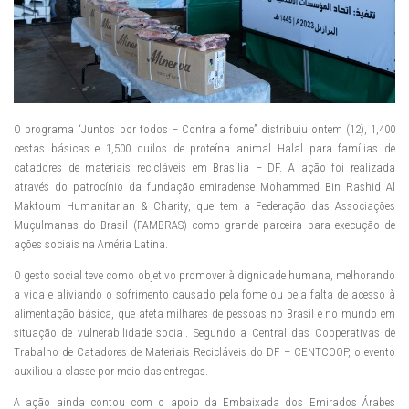
O programa “Juntos por todos – Contra a fome” distribuiu ontem (12), 1,400
cestas básicas e 1,500 quilos de proteína animal Halal para famílias de
catadores de materiais recicláveis em Brasília – DF. A ação foi realizada
através do patrocínio da fundação emiradense Mohammed Bin Rashid Al
Maktoum Humanitarian & Charity, que tem a Federação das Associações
Muçulmanas do Brasil (FAMBRAS) como grande parceira para execução de
ações sociais na Améria Latina.
O gesto social teve como objetivo promover à dignidade humana, melhorando
a vida e aliviando o sofrimento causado pela fome ou pela falta de acesso à
alimentação básica, que afeta milhares de pessoas no Brasil e no mundo em
situação de vulnerabilidade social. Segundo a Central das Cooperativas de
Trabalho de Catadores de Materiais Recicláveis do DF – CENTCOOP, o evento
auxiliou a classe por meio das entregas.
A ação ainda contou com o apoio da Embaixada dos Emirados Árabes