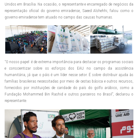
Unidos em Brasília. Na ocasião, o representante e encarregado de negócios da
representação oficial do governo emiradense, Saeed Alshehhi, falou como o
governo emiradense tem atuado no campo das causas humanas.
“O nosso papel é de extrema importância para destacar os programas sociais
e conscientizar sobre os esforços dos EAU no campo da assistência
humanitária, já que o páis é um líder nesse setor. É sobre distribuir ajuda às
famílias brasileiras necessitadas por meio de cestas básica e outros recursos,
fornecidos por instituições de caridade do país do golfo arábico, como a
Fundação Mohammed Bin Rashid e outros parceiros no Brasil”, declarou o
representante.