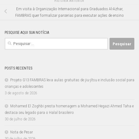
HISTÓRIA ANTERIOR
Em visita à Organização Internacional para Graduados Al-Azhar,
FAMBRAS quer formalizar parcerias para executar ações de ensino
PESQUISE AQUI SUA NOTÍCIA
Pesquisar
por:
POSTS RECENTES
Projeto G13 FAMBRAS leva aulas gratuitas de jiu-jítsu e inclusão social para
crianças e adolescentes
3 de agosto de 2026
Mohamed El Zoghbi presta homenagem a Mohamed Hegazi Ahmed Taha e
destaca seu legado para o Halal brasileiro
30 de julho de 2026
Nota de Pesar
30 de julho de 2026