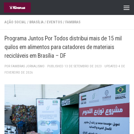
Skip to content
AÇÃO SOCIAL
/
BRASÍLIA
/
EVENTOS
/
FAMBRAS
Programa Juntos Por Todos distribui mais de 15 mil
quilos em alimentos para catadores de materiais
recicláveis em Brasília – DF
POR
FAMBRAS JORNALISMO
· PUBLISHED
13 DE SETEMBRO DE 2023
· UPDATED
4 DE
FEVEREIRO DE 2026